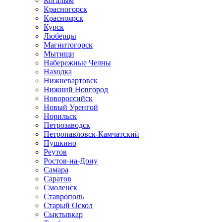
Когалым
Красногорск
Красноярск
Курск
Люберцы
Магнитогорск
Мытищи
Набережные Челны
Находка
Нижневартовск
Нижний Новгород
Новороссийск
Новый Уренгой
Норильск
Петрозаводск
Петропавловск-Камчатский
Пушкино
Реутов
Ростов-на-Дону
Самара
Саратов
Смоленск
Ставрополь
Старый Оскол
Сыктывкар