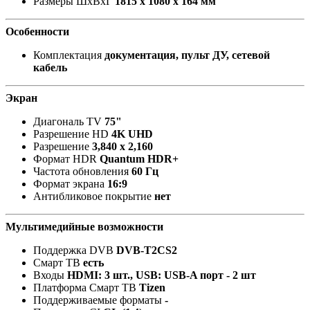
Размеры ШxВxГ
1815 x 1080 x 164 мм
Особенности
Комплектация
документация, пульт ДУ, сетевой
кабель
Экран
Диагональ TV
75"
Разрешение HD
4K UHD
Разрешение
3,840 x 2,160
Формат HDR
Quantum HDR+
Частота обновления
60 Гц
Формат экрана
16:9
Антибликовое покрытие
нет
Мультимедийные возможности
Поддержка DVB
DVB-T2CS2
Смарт ТВ
есть
Входы
HDMI: 3 шт., USB: USB-A порт - 2 шт
Платформа Смарт ТВ
Tizen
Поддерживаемые форматы
-