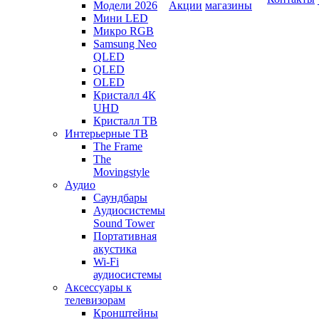
Модели 2026
Акции
магазины
Мини LED
Микро RGB
Samsung Neo
QLED
QLED
OLED
Кристалл 4К
UHD
Кристалл ТВ
Интерьерные ТВ
The Frame
The
Movingstyle
Аудио
Саундбары
Аудиосистемы
Sound Tower
Портативная
акустика
Wi-Fi
аудиосистемы
Аксессуары к
телевизорам
Кронштейны