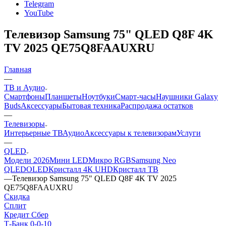
Telegram
YouTube
Телевизор Samsung 75" QLED Q8F 4K
TV 2025 QE75Q8FAAUXRU
Главная
—
ТВ и Аудио
Смартфоны
Планшеты
Ноутбуки
Смарт-часы
Наушники Galaxy
Buds
Аксессуары
Бытовая техника
Распродажа остатков
—
Телевизоры
Интерьерные ТВ
Аудио
Аксессуары к телевизорам
Услуги
—
QLED
Модели 2026
Мини LED
Микро RGB
Samsung Neo
QLED
OLED
Кристалл 4К UHD
Кристалл ТВ
—
Телевизор Samsung 75" QLED Q8F 4K TV 2025
QE75Q8FAAUXRU
Скидка
Сплит
Кредит Сбер
Т-Банк 0-0-10