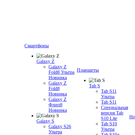
Смартфоны
Galaxy Z
Galaxy Z
Планшеты
Fold8 Ультра
Новинка
Galaxy Z
Tab S
Fold8
Tab S11
Новинка
Ультра
Galaxy Z
Tab S11
Флип8
Специальная
Новинка
версия Tab
Но
S10 Lite
Galaxy S
Tab S10
Galaxy S26
Ультра
Ультра
Tab S10+