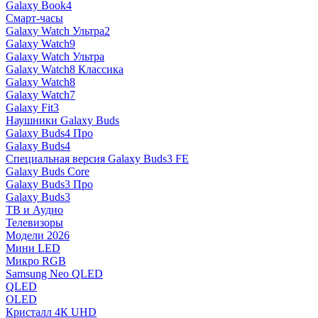
Galaxy Book4
Смарт-часы
Galaxy Watch Ультра2
Galaxy Watch9
Galaxy Watch Ультра
Galaxy Watch8 Классика
Galaxy Watch8
Galaxy Watch7
Galaxy Fit3
Наушники Galaxy Buds
Galaxy Buds4 Про
Galaxy Buds4
Специальная версия Galaxy Buds3 FE
Galaxy Buds Core
Galaxy Buds3 Про
Galaxy Buds3
ТВ и Аудио
Телевизоры
Модели 2026
Мини LED
Микро RGB
Samsung Neo QLED
QLED
OLED
Кристалл 4К UHD