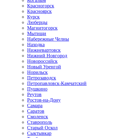
Когалым
Красногорск
Красноярск
Курск
Люберцы
Магнитогорск
Мытищи
Набережные Челны
Находка
Нижневартовск
Нижний Новгород
Новороссийск
Новый Уренгой
Норильск
Петрозаводск
Петропавловск-Камчатский
Пушкино
Реутов
Ростов-на-Дону
Самара
Саратов
Смоленск
Ставрополь
Старый Оскол
Сыктывкар