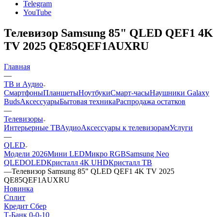
Telegram
YouTube
Телевизор Samsung 85" QLED QEF1 4K
TV 2025 QE85QEF1AUXRU
Главная
—
ТВ и Аудио
Смартфоны
Планшеты
Ноутбуки
Смарт-часы
Наушники Galaxy
Buds
Аксессуары
Бытовая техника
Распродажа остатков
—
Телевизоры
Интерьерные ТВ
Аудио
Аксессуары к телевизорам
Услуги
—
QLED
Модели 2026
Мини LED
Микро RGB
Samsung Neo
QLED
OLED
Кристалл 4К UHD
Кристалл ТВ
—
Телевизор Samsung 85" QLED QEF1 4K TV 2025
QE85QEF1AUXRU
Новинка
Сплит
Кредит Сбер
Т-Банк 0-0-10