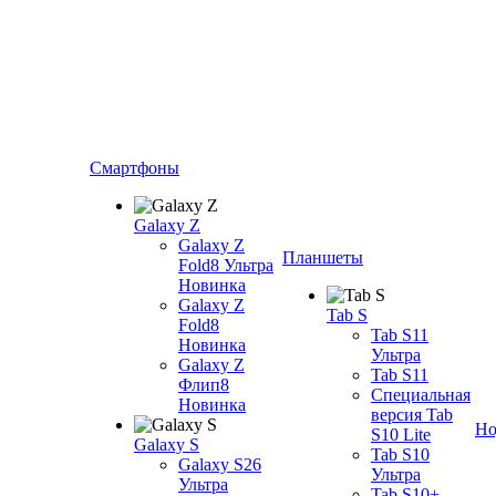
Смартфоны
Galaxy Z
Galaxy Z
Планшеты
Fold8 Ультра
Новинка
Galaxy Z
Tab S
Fold8
Tab S11
Новинка
Ультра
Galaxy Z
Tab S11
Флип8
Специальная
Новинка
версия Tab
Но
S10 Lite
Galaxy S
Tab S10
Galaxy S26
Ультра
Ультра
Tab S10+