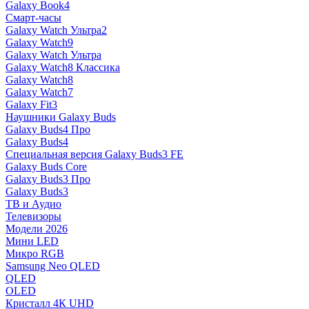
Galaxy Book4
Смарт-часы
Galaxy Watch Ультра2
Galaxy Watch9
Galaxy Watch Ультра
Galaxy Watch8 Классика
Galaxy Watch8
Galaxy Watch7
Galaxy Fit3
Наушники Galaxy Buds
Galaxy Buds4 Про
Galaxy Buds4
Специальная версия Galaxy Buds3 FE
Galaxy Buds Core
Galaxy Buds3 Про
Galaxy Buds3
ТВ и Аудио
Телевизоры
Модели 2026
Мини LED
Микро RGB
Samsung Neo QLED
QLED
OLED
Кристалл 4К UHD