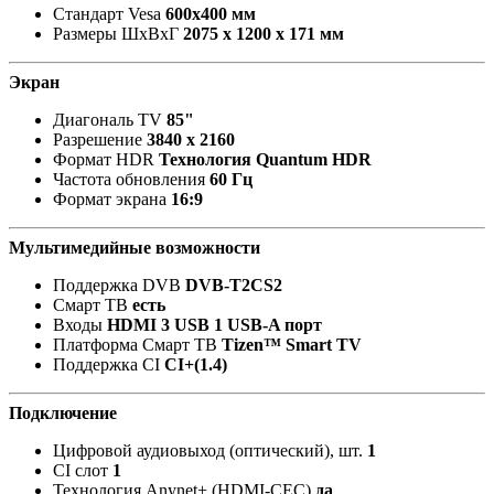
Стандарт Vesa
600х400 мм
Размеры ШxВxГ
2075 x 1200 x 171 мм
Экран
Диагональ TV
85"
Разрешение
3840 x 2160
Формат HDR
Технология Quantum HDR
Частота обновления
60 Гц
Формат экрана
16:9
Мультимедийные возможности
Поддержка DVB
DVB-T2CS2
Смарт ТВ
есть
Входы
HDMI 3 USB 1 USB-A порт
Платформа Смарт ТВ
Tizen™ Smart TV
Поддержка CI
CI+(1.4)
Подключение
Цифровой аудиовыход (оптический), шт.
1
CI слот
1
Технология Anynet+ (HDMI-CEC)
да