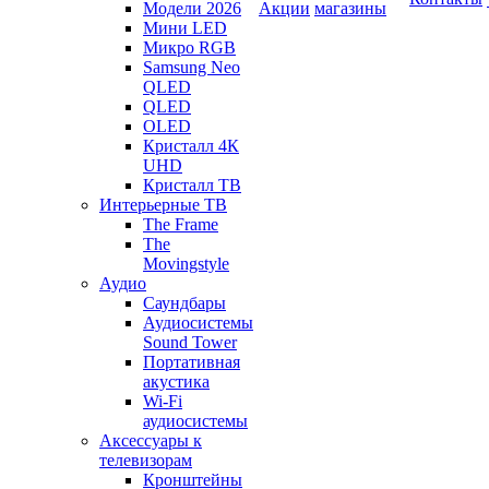
Модели 2026
Акции
магазины
Мини LED
Микро RGB
Samsung Neo
QLED
QLED
OLED
Кристалл 4К
UHD
Кристалл ТВ
Интерьерные ТВ
The Frame
The
Movingstyle
Аудио
Саундбары
Аудиосистемы
Sound Tower
Портативная
акустика
Wi-Fi
аудиосистемы
Аксессуары к
телевизорам
Кронштейны