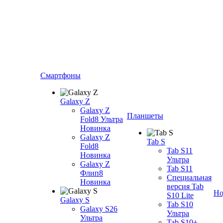
Смартфоны
Galaxy Z
Galaxy Z
Планшеты
Fold8 Ультра
Новинка
Galaxy Z
Tab S
Fold8
Tab S11
Новинка
Ультра
Galaxy Z
Tab S11
Флип8
Специальная
Новинка
версия Tab
Но
S10 Lite
Galaxy S
Tab S10
Galaxy S26
Ультра
Ультра
Tab S10+