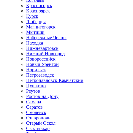
Когалым
Красногорск
Красноярск
Курск
Люберцы
Магнитогорск
Мытищи
Набережные Челны
Находка
Нижневартовск
Нижний Новгород
Новороссийск
Новый Уренгой
Норильск
Петрозаводск
Петропавловск-Камчатский
Пушкино
Реутов
Ростов-на-Дону
Самара
Саратов
Смоленск
Ставрополь
Старый Оскол
Сыктывкар