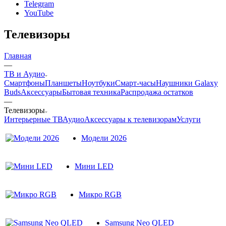
Telegram
YouTube
Телевизоры
Главная
—
ТВ и Аудио
Смартфоны
Планшеты
Ноутбуки
Смарт-часы
Наушники Galaxy
Buds
Аксессуары
Бытовая техника
Распродажа остатков
—
Телевизоры
Интерьерные ТВ
Аудио
Аксессуары к телевизорам
Услуги
Модели 2026
Мини LED
Микро RGB
Samsung Neo QLED