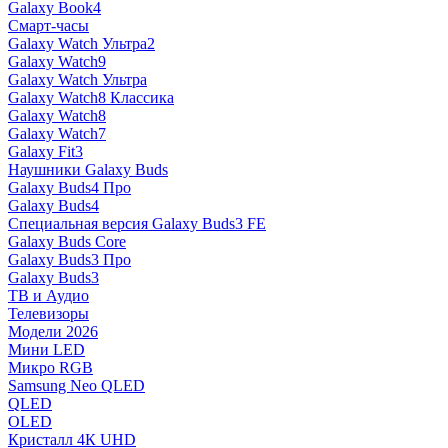
Galaxy Book4
Смарт-часы
Galaxy Watch Ультра2
Galaxy Watch9
Galaxy Watch Ультра
Galaxy Watch8 Классика
Galaxy Watch8
Galaxy Watch7
Galaxy Fit3
Наушники Galaxy Buds
Galaxy Buds4 Про
Galaxy Buds4
Специальная версия Galaxy Buds3 FE
Galaxy Buds Core
Galaxy Buds3 Про
Galaxy Buds3
ТВ и Аудио
Телевизоры
Модели 2026
Мини LED
Микро RGB
Samsung Neo QLED
QLED
OLED
Кристалл 4К UHD