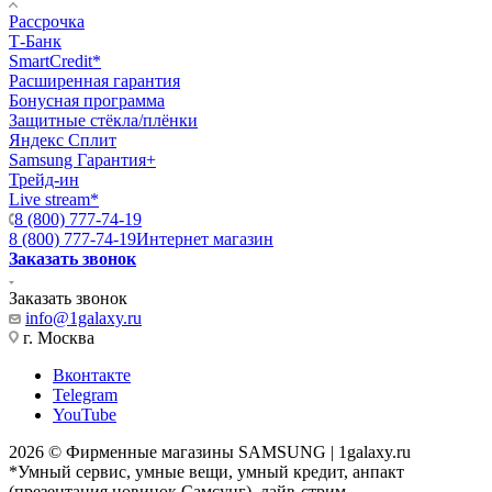
Рассрочка
Т-Банк
SmartCredit*
Расширенная гарантия
Бонусная программа
Защитные стёкла/плёнки
Яндекс Сплит
Samsung Гарантия+
Трейд-ин
Live stream*
8 (800) 777-74-19
8 (800) 777-74-19
Интернет магазин
Заказать звонок
Заказать звонок
info@1galaxy.ru
г. Москва
Вконтакте
Telegram
YouTube
2026 © Фирменные магазины SAMSUNG | 1galaxy.ru
*Умный сервис, умные вещи, умный кредит, анпакт
(презентация новинок Самсунг), лайв-стрим