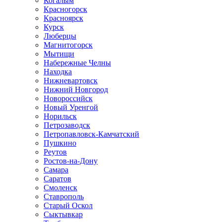
Когалым
Красногорск
Красноярск
Курск
Люберцы
Магнитогорск
Мытищи
Набережные Челны
Находка
Нижневартовск
Нижний Новгород
Новороссийск
Новый Уренгой
Норильск
Петрозаводск
Петропавловск-Камчатский
Пушкино
Реутов
Ростов-на-Дону
Самара
Саратов
Смоленск
Ставрополь
Старый Оскол
Сыктывкар