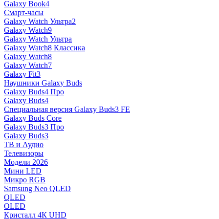
Galaxy Book4
Смарт-часы
Galaxy Watch Ультра2
Galaxy Watch9
Galaxy Watch Ультра
Galaxy Watch8 Классика
Galaxy Watch8
Galaxy Watch7
Galaxy Fit3
Наушники Galaxy Buds
Galaxy Buds4 Про
Galaxy Buds4
Специальная версия Galaxy Buds3 FE
Galaxy Buds Core
Galaxy Buds3 Про
Galaxy Buds3
ТВ и Аудио
Телевизоры
Модели 2026
Мини LED
Микро RGB
Samsung Neo QLED
QLED
OLED
Кристалл 4К UHD