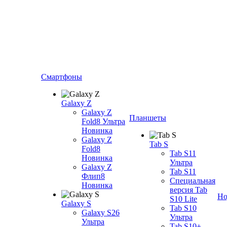
Смартфоны
Galaxy Z
Galaxy Z
Планшеты
Fold8 Ультра
Новинка
Galaxy Z
Tab S
Fold8
Tab S11
Новинка
Ультра
Galaxy Z
Tab S11
Флип8
Специальная
Новинка
версия Tab
Но
S10 Lite
Galaxy S
Tab S10
Galaxy S26
Ультра
Ультра
Tab S10+