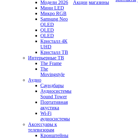
Модели 2026
Акции
магазины
Мини LED
Микро RGB
Samsung Neo
QLED
QLED
OLED
Кристалл 4К
UHD
Кристалл ТВ
Интерьерные ТВ
The Frame
The
Movingstyle
Аудио
Саундбары
Аудиосистемы
Sound Tower
Портативная
акустика
Wi-Fi
аудиосистемы
Аксессуары к
телевизорам
Кронштейны