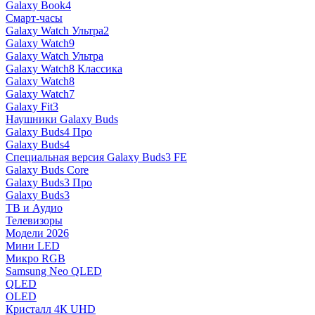
Galaxy Book4
Смарт-часы
Galaxy Watch Ультра2
Galaxy Watch9
Galaxy Watch Ультра
Galaxy Watch8 Классика
Galaxy Watch8
Galaxy Watch7
Galaxy Fit3
Наушники Galaxy Buds
Galaxy Buds4 Про
Galaxy Buds4
Специальная версия Galaxy Buds3 FE
Galaxy Buds Core
Galaxy Buds3 Про
Galaxy Buds3
ТВ и Аудио
Телевизоры
Модели 2026
Мини LED
Микро RGB
Samsung Neo QLED
QLED
OLED
Кристалл 4К UHD