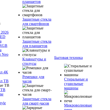
планшетов
Защитные стекла
для смартфонов
 2026
LED
а
Защитные стекла
 RGB
для планшетов
а
g Neo
Бытовая техника
Клавиатуры и
стилусы
лл 4К
Ремешки для
Стиральные и
лл ТВ
часов
сушильные
машины
 ТВ
me
Защитные стекла
tyle
для смарт-часов
Микроволновые
печи