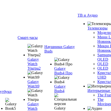
ТВ и Аудио
Телевизоры
Модели
Мини 
Смарт-часы
Новинк
Микро
Наушники Galaxy
Новинк
Buds
Samsun
Galaxy
QLED
Watch
QLED
Ультра2
OLED
Galaxy
Криста
Buds4 Про
UHD
Galaxy
Криста
Watch9
Galaxy
Интерьерные
Buds4
утбуки
The Fra
The
Galaxy
Movings
Watch