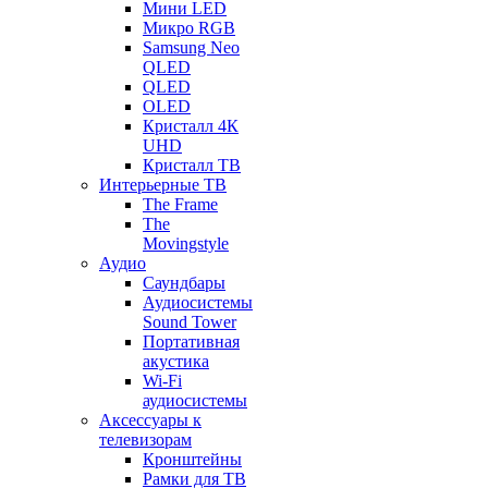
Мини LED
Микро RGB
Samsung Neo
QLED
QLED
OLED
Кристалл 4К
UHD
Кристалл ТВ
Интерьерные ТВ
The Frame
The
Movingstyle
Аудио
Саундбары
Аудиосистемы
Sound Tower
Портативная
акустика
Wi-Fi
аудиосистемы
Аксессуары к
телевизорам
Кронштейны
Рамки для ТВ