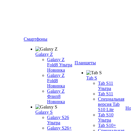
Смартфоны
Galaxy Z
Galaxy Z
Планшеты
Fold8 Ультра
Новинка
Galaxy Z
Tab S
Fold8
Tab S11
Новинка
Ультра
Galaxy Z
Tab S11
Флип8
Специальная
Новинка
версия Tab
Но
S10 Lite
Galaxy S
Tab S10
Galaxy S26
Ультра
Ультра
Tab S10+
Galaxy S26+
Специальная