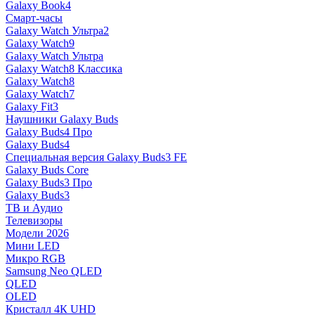
Galaxy Book4
Смарт-часы
Galaxy Watch Ультра2
Galaxy Watch9
Galaxy Watch Ультра
Galaxy Watch8 Классика
Galaxy Watch8
Galaxy Watch7
Galaxy Fit3
Наушники Galaxy Buds
Galaxy Buds4 Про
Galaxy Buds4
Специальная версия Galaxy Buds3 FE
Galaxy Buds Core
Galaxy Buds3 Про
Galaxy Buds3
ТВ и Аудио
Телевизоры
Модели 2026
Мини LED
Микро RGB
Samsung Neo QLED
QLED
OLED
Кристалл 4К UHD