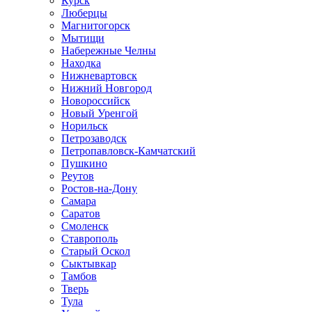
Курск
Люберцы
Магнитогорск
Мытищи
Набережные Челны
Находка
Нижневартовск
Нижний Новгород
Новороссийск
Новый Уренгой
Норильск
Петрозаводск
Петропавловск-Камчатский
Пушкино
Реутов
Ростов-на-Дону
Самара
Саратов
Смоленск
Ставрополь
Старый Оскол
Сыктывкар
Тамбов
Тверь
Тула