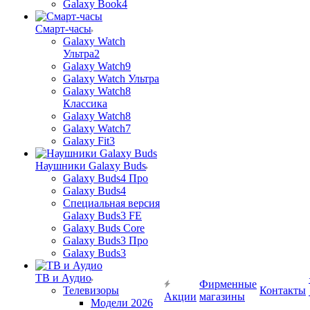
Galaxy Book4
Смарт-часы
Galaxy Watch
Ультра2
Galaxy Watch9
Galaxy Watch Ультра
Galaxy Watch8
Классика
Galaxy Watch8
Galaxy Watch7
Galaxy Fit3
Наушники Galaxy Buds
Galaxy Buds4 Про
Galaxy Buds4
Специальная версия
Galaxy Buds3 FE
Galaxy Buds Core
Galaxy Buds3 Про
Galaxy Buds3
ТВ и Аудио
Фирменные
Телевизоры
Контакты
Акции
магазины
Модели 2026