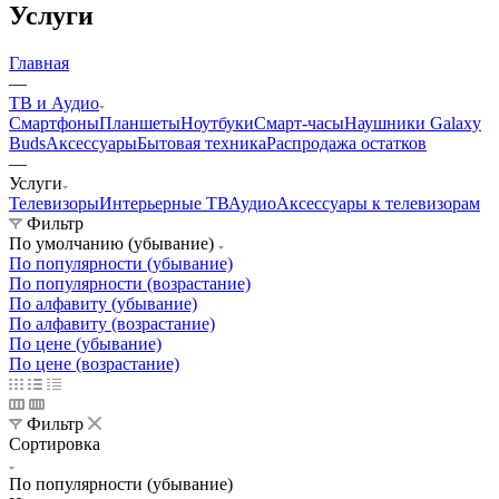
Услуги
Главная
—
ТВ и Аудио
Смартфоны
Планшеты
Ноутбуки
Смарт-часы
Наушники Galaxy
Buds
Аксессуары
Бытовая техника
Распродажа остатков
—
Услуги
Телевизоры
Интерьерные ТВ
Аудио
Аксессуары к телевизорам
Фильтр
По умолчанию (убывание)
По популярности (убывание)
По популярности (возрастание)
По алфавиту (убывание)
По алфавиту (возрастание)
По цене (убывание)
По цене (возрастание)
Фильтр
Сортировка
По популярности (убывание)