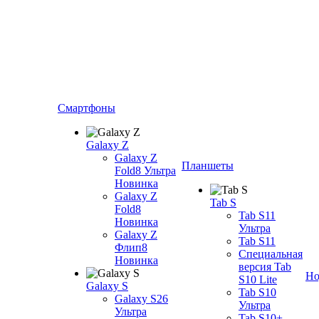
Смартфоны
Galaxy Z
Galaxy Z
Планшеты
Fold8 Ультра
Новинка
Galaxy Z
Tab S
Fold8
Tab S11
Новинка
Ультра
Galaxy Z
Tab S11
Флип8
Специальная
Новинка
версия Tab
Но
S10 Lite
Galaxy S
Tab S10
Galaxy S26
Ультра
Ультра
Tab S10+