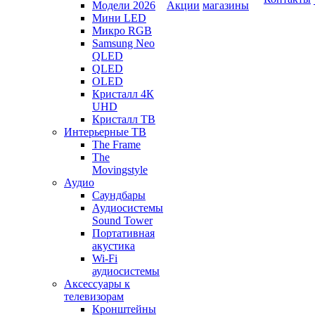
Модели 2026
Акции
магазины
Мини LED
Микро RGB
Samsung Neo
QLED
QLED
OLED
Кристалл 4К
UHD
Кристалл ТВ
Интерьерные ТВ
The Frame
The
Movingstyle
Аудио
Саундбары
Аудиосистемы
Sound Tower
Портативная
акустика
Wi-Fi
аудиосистемы
Аксессуары к
телевизорам
Кронштейны