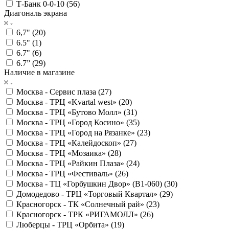
Т-Банк 0-0-10 (
56
)
Диагональ экрана
6,7" (
20
)
6.5" (
1
)
6.7" (
6
)
6.7” (
29
)
Наличие в магазине
Москва - Сервис плаза (
27
)
Москва - ТРЦ «Kvartal west» (
20
)
Москва - ТРЦ «Бутово Молл» (
31
)
Москва - ТРЦ «Город Косино» (
35
)
Москва - ТРЦ «Город на Рязанке» (
23
)
Москва - ТРЦ «Калейдоскоп» (
27
)
Москва - ТРЦ «Мозаика» (
28
)
Москва - ТРЦ «Райкин Плаза» (
24
)
Москва - ТРЦ «Фестиваль» (
26
)
Москва - ТЦ «Горбушкин Двор» (B1-060) (
30
)
Домодедово - ТРЦ «Торговый Квартал» (
29
)
Красногорск - ТК «Солнечный рай» (
23
)
Красногорск - ТРК «РИГАМОЛЛ» (
26
)
Люберцы - ТРЦ «Орбита» (
19
)