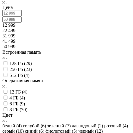
Цена
12 999
22 499
31 999
41 499
50 999
Встроенная память
128 Гб (
29
)
256 Гб (
23
)
512 Гб (
4
)
Оперативная память
12 ГБ (
4
)
4 ГБ (
4
)
6 ГБ (
9
)
8 ГБ (
39
)
Цвет
белый (
4
)
голубой (
6
)
зеленый (
7
)
лавандовый (
2
)
розовый (
4
)
серый (
10
)
синий (
6
)
фиолетовый (
5
)
черный (
12
)