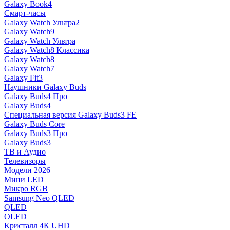
Galaxy Book4
Смарт-часы
Galaxy Watch Ультра2
Galaxy Watch9
Galaxy Watch Ультра
Galaxy Watch8 Классика
Galaxy Watch8
Galaxy Watch7
Galaxy Fit3
Наушники Galaxy Buds
Galaxy Buds4 Про
Galaxy Buds4
Специальная версия Galaxy Buds3 FE
Galaxy Buds Core
Galaxy Buds3 Про
Galaxy Buds3
ТВ и Аудио
Телевизоры
Модели 2026
Мини LED
Микро RGB
Samsung Neo QLED
QLED
OLED
Кристалл 4К UHD