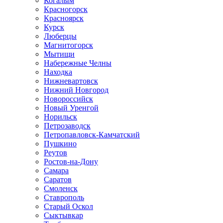
Когалым
Красногорск
Красноярск
Курск
Люберцы
Магнитогорск
Мытищи
Набережные Челны
Находка
Нижневартовск
Нижний Новгород
Новороссийск
Новый Уренгой
Норильск
Петрозаводск
Петропавловск-Камчатский
Пушкино
Реутов
Ростов-на-Дону
Самара
Саратов
Смоленск
Ставрополь
Старый Оскол
Сыктывкар