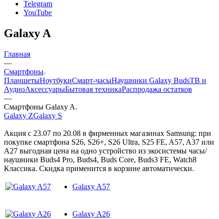
Telegram
YouTube
Galaxy A
Главная
—
Смартфоны
Планшеты
Ноутбуки
Смарт-часы
Наушники Galaxy Buds
ТВ и
Аудио
Аксессуары
Бытовая техника
Распродажа остатков
—
Смартфоны Galaxy A
Galaxy Z
Galaxy S
Акция с 23.07 по 20.08 в фирменных магазинах Samsung: при
покупке смартфона S26, S26+, S26 Ultra, S25 FE, A57, A37 или
A27 выгодная цена на одно устройство из экосистемы часы/
наушники Buds4 Pro, Buds4, Buds Core, Buds3 FE, Watch8
Классика. Скидка применится в корзине автоматически.
Galaxy A57
Galaxy A26