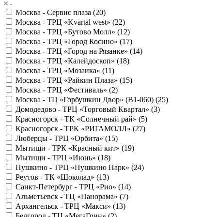
Москва - Сервис плаза (
20
)
Москва - ТРЦ «Kvartal west» (
22
)
Москва - ТРЦ «Бутово Молл» (
12
)
Москва - ТРЦ «Город Косино» (
17
)
Москва - ТРЦ «Город на Рязанке» (
14
)
Москва - ТРЦ «Калейдоскоп» (
18
)
Москва - ТРЦ «Мозаика» (
11
)
Москва - ТРЦ «Райкин Плаза» (
15
)
Москва - ТРЦ «Фестиваль» (
2
)
Москва - ТЦ «Горбушкин Двор» (B1-060) (
25
)
Домодедово - ТРЦ «Торговый Квартал» (
3
)
Красногорск - ТК «Солнечный рай» (
5
)
Красногорск - ТРК «РИГАМОЛЛ» (
27
)
Люберцы - ТРЦ «Орбита» (
15
)
Мытищи - ТРК «Красный кит» (
19
)
Мытищи - ТРЦ «Июнь» (
18
)
Пушкино - ТРЦ «Пушкино Парк» (
24
)
Реутов - ТК «Шоколад» (
13
)
Санкт-Петербург - ТРЦ «Рио» (
14
)
Альметьевск - ТЦ «Панорама» (
7
)
Архангельск - ТРЦ «Макси» (
13
)
Белгород - ТЦ «МегаГрин» (
2
)