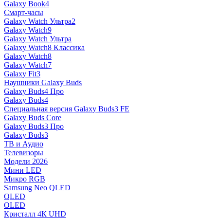
Galaxy Book4
Смарт-часы
Galaxy Watch Ультра2
Galaxy Watch9
Galaxy Watch Ультра
Galaxy Watch8 Классика
Galaxy Watch8
Galaxy Watch7
Galaxy Fit3
Наушники Galaxy Buds
Galaxy Buds4 Про
Galaxy Buds4
Специальная версия Galaxy Buds3 FE
Galaxy Buds Core
Galaxy Buds3 Про
Galaxy Buds3
ТВ и Аудио
Телевизоры
Модели 2026
Мини LED
Микро RGB
Samsung Neo QLED
QLED
OLED
Кристалл 4К UHD