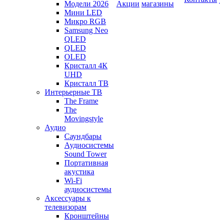
Модели 2026
Акции
магазины
Мини LED
Микро RGB
Samsung Neo
QLED
QLED
OLED
Кристалл 4К
UHD
Кристалл ТВ
Интерьерные ТВ
The Frame
The
Movingstyle
Аудио
Саундбары
Аудиосистемы
Sound Tower
Портативная
акустика
Wi-Fi
аудиосистемы
Аксессуары к
телевизорам
Кронштейны