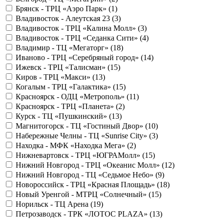
Брянск - ТРЦ «Аэро Парк» (
1
)
Владивосток - Алеутская 23 (
3
)
Владивосток - ТРЦ «Калина Молл» (
3
)
Владивосток - ТРЦ «Седанка Сити» (
4
)
Владимир - ТЦ «Мегаторг» (
18
)
Иваново - ТРЦ «Серебряный город» (
14
)
Ижевск - ТРЦ «Талисман» (
15
)
Киров - ТРЦ «Макси» (
13
)
Когалым - ТРЦ «Галактика» (
15
)
Красноярск - ОДЦ «Метрополь» (
11
)
Красноярск - ТРЦ «Планета» (
2
)
Курск - ТЦ «Пушкинский» (
13
)
Магнитогорск - ТЦ «Гостиный Двор» (
10
)
Набережные Челны - ТЦ «Sunrise City» (
3
)
Находка - МФК «Находка Мега» (
2
)
Нижневартовск - ТРЦ «ЮГРАМолл» (
15
)
Нижний Новгород - ТРЦ «Океанис Молл» (
12
)
Нижний Новгород - ТЦ «Седьмое Небо» (
9
)
Новороссийск - ТРЦ «Красная Площадь» (
18
)
Новый Уренгой - МТРЦ «Солнечный» (
15
)
Норильск - ТЦ Арена (
19
)
Петрозаводск - ТРК «ЛОТОС PLAZA» (
13
)