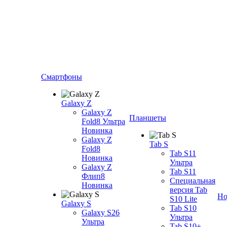
Смартфоны
Galaxy Z
Galaxy Z
Планшеты
Fold8 Ультра
Новинка
Galaxy Z
Tab S
Fold8
Tab S11
Новинка
Ультра
Galaxy Z
Tab S11
Флип8
Специальная
Новинка
версия Tab
Но
S10 Lite
Galaxy S
Tab S10
Galaxy S26
Ультра
Ультра
Tab S10+