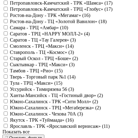
Петропавловск-Камчатский - ТРК «Шамса» (
17
)
Петропавловск-Камчатский - ТРЦ «Глобус» (
17
)
Ростов-на-Дону - ТРК «Мегамаг» (
16
)
Ростов-на-Дону - ТЦ «Золотой Вавилон» (
18
)
Самара - ТРЦ «Амбар» (
10
)
Саратов - ТРЦ «HAPPY МОЛЛ-2» (
4
)
Саратов - ТЦ «Тау Галерея» (
3
)
Смоленск - ТРЦ «Макси» (
14
)
Ставрополь - ТЦ «Космос» (
3
)
Старый Оскол - ТРЦ «Боше» (
2
)
Сыктывкар - ТРЦ «Макси» (
3
)
Тамбов - ТРЦ «Рио» (
15
)
Тверь - Торговый парк №1 (
14
)
Тула - ТРЦ «Макси» (
15
)
Уссурийск - Тимирязева 56 (
3
)
Ханты-Мансийск - ТЦ «Гостиный двор» (
2
)
Южно-Сахалинск - ТРК «Сити Молл» (
2
)
Южно-Сахалинск - ТРЦ «Мегаберезка» (
2
)
Южно-Сахалинск - Чехова 70А (
3
)
Якутск - ТРК «Туймаада» (
16
)
Ярославль - ТРК «Ярославский вернисаж» (
11
)
Показать все
Очистить фильтр