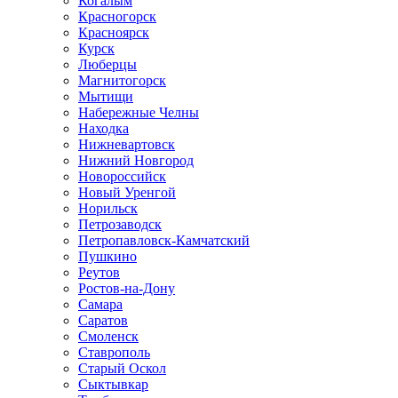
Когалым
Красногорск
Красноярск
Курск
Люберцы
Магнитогорск
Мытищи
Набережные Челны
Находка
Нижневартовск
Нижний Новгород
Новороссийск
Новый Уренгой
Норильск
Петрозаводск
Петропавловск-Камчатский
Пушкино
Реутов
Ростов-на-Дону
Самара
Саратов
Смоленск
Ставрополь
Старый Оскол
Сыктывкар