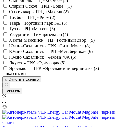
Ставрополь - ТЦ «Космос» (
5
)
Старый Оскол - ТРЦ «Боше» (
1
)
Сыктывкар - ТРЦ «Макси» (
2
)
Тамбов - ТРЦ «Рио» (
2
)
Тверь - Торговый парк №1 (
5
)
Тула - ТРЦ «Макси» (
5
)
Уссурийск - Тимирязева 56 (
4
)
Ханты-Мансийск - ТЦ «Гостиный двор» (
5
)
Южно-Сахалинск - ТРК «Сити Молл» (
8
)
Южно-Сахалинск - ТРЦ «Мегаберезка» (
6
)
Южно-Сахалинск - Чехова 70А (
5
)
Якутск - ТРК «Туймаада» (
5
)
Ярославль - ТРК «Ярославский вернисаж» (
3
)
Показать все
Очистить фильтр
Показать
Сплит