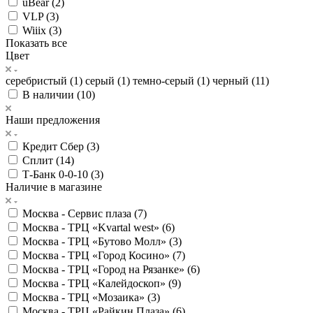
uBear (
2
)
VLP (
3
)
Wiiix (
3
)
Показать все
Цвет
серебристый (
1
)
серый (
1
)
темно-серый (
1
)
черный (
11
)
В наличии (
10
)
Наши предложения
Кредит Сбер (
3
)
Сплит (
14
)
Т-Банк 0-0-10 (
3
)
Наличие в магазине
Москва - Сервис плаза (
7
)
Москва - ТРЦ «Kvartal west» (
6
)
Москва - ТРЦ «Бутово Молл» (
3
)
Москва - ТРЦ «Город Косино» (
7
)
Москва - ТРЦ «Город на Рязанке» (
6
)
Москва - ТРЦ «Калейдоскоп» (
9
)
Москва - ТРЦ «Мозаика» (
3
)
Москва - ТРЦ «Райкин Плаза» (
6
)