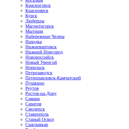
Когалым
Красногорск
Красноярск
Курск
Люберцы
Магнитогорск
Мытищи
Набережные Челны
Находка
Нижневартовск
Нижний Новгород
Новороссийск
Новый Уренгой
Норильск
Петрозаводск
Петропавловск-Камчатский
Пушкино
Реутов
Ростов-на-Дону
Самара
Саратов
Смоленск
Ставрополь
Старый Оскол
Сыктывкар