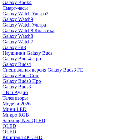
Galaxy Book4
Смарт-часы
Galaxy Watch Ультра2
Galaxy Watch9
Galaxy Watch Ультра
Galaxy Watch8 Классика
Galaxy Watch8
Galaxy Watch7
Galaxy Fit3
Наушники Galaxy Buds
Galaxy Buds4 Про
Galaxy Buds4
Специальная версия Galaxy Buds3 FE
Galaxy Buds Core
Galaxy Buds3 Про
Galaxy Buds3
ТВ и Аудио
Телевизоры
Модели 2026
Мини LED
Микро RGB
Samsung Neo QLED
QLED
OLED
Кристалл 4К UHD