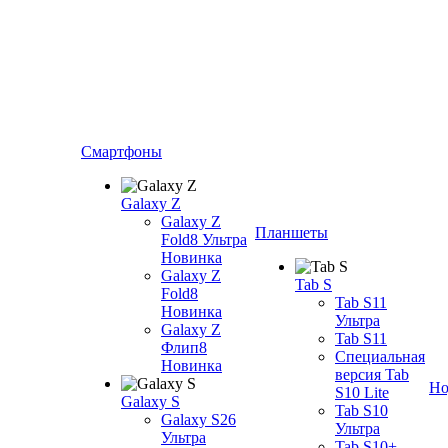
Смартфоны
Galaxy Z
Galaxy Z
Планшеты
Fold8 Ультра
Новинка
Galaxy Z
Tab S
Fold8
Tab S11
Новинка
Ультра
Galaxy Z
Tab S11
Флип8
Специальная
Новинка
версия Tab
Но
S10 Lite
Galaxy S
Tab S10
Galaxy S26
Ультра
Ультра
Tab S10+