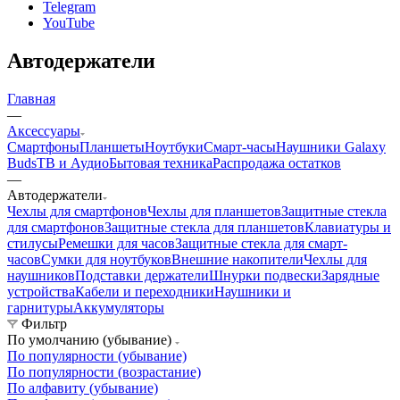
Telegram
YouTube
Автодержатели
Главная
—
Аксессуары
Смартфоны
Планшеты
Ноутбуки
Смарт-часы
Наушники Galaxy
Buds
ТВ и Аудио
Бытовая техника
Распродажа остатков
—
Автодержатели
Чехлы для смартфонов
Чехлы для планшетов
Защитные стекла
для смартфонов
Защитные стекла для планшетов
Клавиатуры и
стилусы
Ремешки для часов
Защитные стекла для смарт-
часов
Сумки для ноутбуков
Внешние накопители
Чехлы для
наушников
Подставки держатели
Шнурки подвески
Зарядные
устройства
Кабели и переходники
Наушники и
гарнитуры
Аккумуляторы
Фильтр
По умолчанию (убывание)
По популярности (убывание)
По популярности (возрастание)
По алфавиту (убывание)