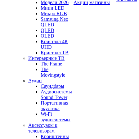
Модели 2026
Акции
магазины
Мини LED
Микро RGB
Samsung Neo
QLED
QLED
OLED
Кристалл 4К
UHD
Кристалл ТВ
Интерьерные ТВ
The Frame
The
Movingstyle
Аудио
Саундбары
Аудиосистемы
Sound Tower
Портативная
акустика
Wi-Fi
аудиосистемы
Аксессуары к
телевизорам
Кронштейны