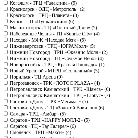
Когалым - ТРЦ «Галактика» (
5
)
Красноярск - ОДЦ «Метрополь» (
2
)
Красноярск - ТРЦ «Планета» (
3
)
Курск - ТЦ «Пушкинский» (
6
)
Магнитогорск - ТЦ «Гостиный Двор» (
5
)
Набережные Челны - ТЦ «Sunrise City» (
4
)
Находка - МФК «Находка Мега» (
5
)
Нижневартовск - ТРЦ «ЮГРАМолл» (
5
)
Нижний Новгород - ТРЦ «Океанис Молл» (
2
)
Нижний Новгород - ТЦ «Седьмое Небо» (
4
)
Новороссийск - ТРЦ «Красная Площадь» (
1
)
Новый Уренгой - МТРЦ «Солнечный» (
5
)
Норильск - ТЦ Арена (
9
)
Петрозаводск - ТРК «ЛОТОС PLAZA» (
4
)
Петропавловск-Камчатский - ТРК «Шамса» (
6
)
Петропавловск-Камчатский - ТРЦ «Глобус» (
7
)
Ростов-на-Дону - ТРК «Мегамаг» (
5
)
Ростов-на-Дону - ТЦ «Золотой Вавилон» (
6
)
Самара - ТРЦ «Амбар» (
5
)
Саратов - ТРЦ «HAPPY МОЛЛ-2» (
5
)
Саратов - ТЦ «Тау Галерея» (
6
)
Смоленск - ТРЦ «Макси» (
4
)