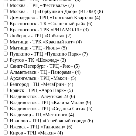
Москва - ТРЦ «Фестиваль» (
7
)
Москва - ТЦ «Горбушкин Двор» (B1-060) (
8
)
Домодедово - ТРЦ «Торговый Квартал» (
4
)
Красногорск - ТК «Солнечный рай» (
6
)
Красногорск - ТРК «РИГАМОЛЛ» (
3
)
Люберцы - ТРЦ «Орбита» (
2
)
Мытищи - ТРК «Красный кит» (
4
)
Мытищи - ТРЦ «Июнь» (
5
)
Пушкино - ТРЦ «Пушкино Парк» (
7
)
Реутов - ТК «Шоколад» (
3
)
Санкт-Петербург - ТРЦ «Рио» (
5
)
Альметьевск - ТЦ «Панорама» (
4
)
Архангельск - ТРЦ «Макси» (
5
)
Белгород - ТЦ «МегаГрин» (
4
)
Брянск - ТРЦ «Аэро Парк» (
5
)
Владивосток - Алеутская 23 (
6
)
Владивосток - ТРЦ «Калина Молл» (
9
)
Владивосток - ТРЦ «Седанка Сити» (
5
)
Владимир - ТЦ «Мегаторг» (
4
)
Иваново - ТРЦ «Серебряный город» (
6
)
Ижевск - ТРЦ «Талисман» (
6
)
Киров - ТРЦ «Макси» (
4
)