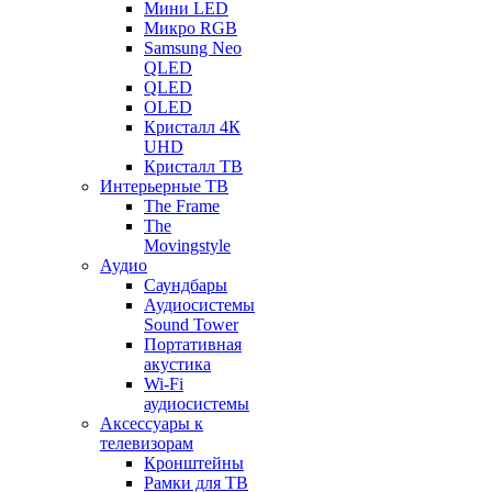
Мини LED
Микро RGB
Samsung Neo
QLED
QLED
OLED
Кристалл 4К
UHD
Кристалл ТВ
Интерьерные ТВ
The Frame
The
Movingstyle
Аудио
Саундбары
Аудиосистемы
Sound Tower
Портативная
акустика
Wi-Fi
аудиосистемы
Аксессуары к
телевизорам
Кронштейны
Рамки для ТВ