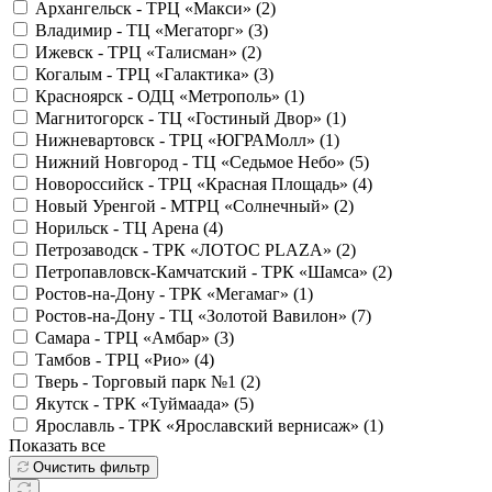
Архангельск - ТРЦ «Макси» (
2
)
Владимир - ТЦ «Мегаторг» (
3
)
Ижевск - ТРЦ «Талисман» (
2
)
Когалым - ТРЦ «Галактика» (
3
)
Красноярск - ОДЦ «Метрополь» (
1
)
Магнитогорск - ТЦ «Гостиный Двор» (
1
)
Нижневартовск - ТРЦ «ЮГРАМолл» (
1
)
Нижний Новгород - ТЦ «Седьмое Небо» (
5
)
Новороссийск - ТРЦ «Красная Площадь» (
4
)
Новый Уренгой - МТРЦ «Солнечный» (
2
)
Норильск - ТЦ Арена (
4
)
Петрозаводск - ТРК «ЛОТОС PLAZA» (
2
)
Петропавловск-Камчатский - ТРК «Шамса» (
2
)
Ростов-на-Дону - ТРК «Мегамаг» (
1
)
Ростов-на-Дону - ТЦ «Золотой Вавилон» (
7
)
Самара - ТРЦ «Амбар» (
3
)
Тамбов - ТРЦ «Рио» (
4
)
Тверь - Торговый парк №1 (
2
)
Якутск - ТРК «Туймаада» (
5
)
Ярославль - ТРК «Ярославский вернисаж» (
1
)
Показать все
Очистить фильтр