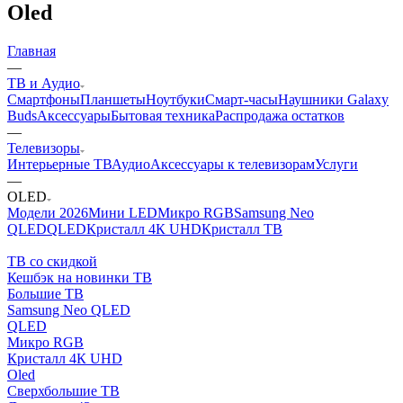
Oled
Главная
—
ТВ и Аудио
Смартфоны
Планшеты
Ноутбуки
Смарт-часы
Наушники Galaxy
Buds
Аксессуары
Бытовая техника
Распродажа остатков
—
Телевизоры
Интерьерные ТВ
Аудио
Аксессуары к телевизорам
Услуги
—
OLED
Модели 2026
Мини LED
Микро RGB
Samsung Neo
QLED
QLED
Кристалл 4К UHD
Кристалл ТВ
ТВ со скидкой
Кешбэк на новинки ТВ
Большие ТВ
Samsung Neo QLED
QLED
Микро RGB
Кристалл 4К UHD
Oled
Cверхбольшие ТВ