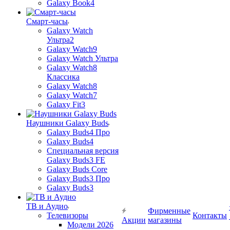
Galaxy Book4
Смарт-часы
Galaxy Watch
Ультра2
Galaxy Watch9
Galaxy Watch Ультра
Galaxy Watch8
Классика
Galaxy Watch8
Galaxy Watch7
Galaxy Fit3
Наушники Galaxy Buds
Galaxy Buds4 Про
Galaxy Buds4
Специальная версия
Galaxy Buds3 FE
Galaxy Buds Core
Galaxy Buds3 Про
Galaxy Buds3
ТВ и Аудио
Фирменные
Телевизоры
Контакты
Акции
магазины
Модели 2026