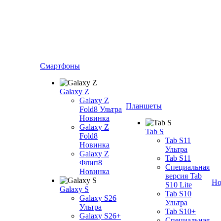
Смартфоны
Galaxy Z
Galaxy Z
Планшеты
Fold8 Ультра
Новинка
Galaxy Z
Tab S
Fold8
Tab S11
Новинка
Ультра
Galaxy Z
Tab S11
Флип8
Специальная
Новинка
версия Tab
Но
S10 Lite
Galaxy S
Tab S10
Galaxy S26
Ультра
Ультра
Tab S10+
Galaxy S26+
Специальная