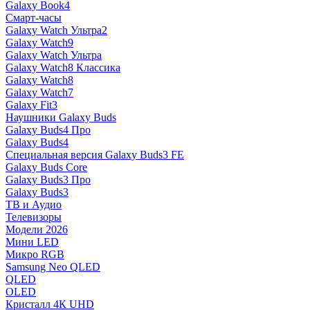
Galaxy Book4
Смарт-часы
Galaxy Watch Ультра2
Galaxy Watch9
Galaxy Watch Ультра
Galaxy Watch8 Классика
Galaxy Watch8
Galaxy Watch7
Galaxy Fit3
Наушники Galaxy Buds
Galaxy Buds4 Про
Galaxy Buds4
Специальная версия Galaxy Buds3 FE
Galaxy Buds Core
Galaxy Buds3 Про
Galaxy Buds3
ТВ и Аудио
Телевизоры
Модели 2026
Мини LED
Микро RGB
Samsung Neo QLED
QLED
OLED
Кристалл 4К UHD