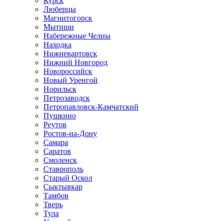
Курск
Люберцы
Магнитогорск
Мытищи
Набережные Челны
Находка
Нижневартовск
Нижний Новгород
Новороссийск
Новый Уренгой
Норильск
Петрозаводск
Петропавловск-Камчатский
Пушкино
Реутов
Ростов-на-Дону
Самара
Саратов
Смоленск
Ставрополь
Старый Оскол
Сыктывкар
Тамбов
Тверь
Тула