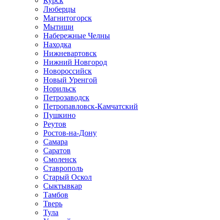
Курск
Люберцы
Магнитогорск
Мытищи
Набережные Челны
Находка
Нижневартовск
Нижний Новгород
Новороссийск
Новый Уренгой
Норильск
Петрозаводск
Петропавловск-Камчатский
Пушкино
Реутов
Ростов-на-Дону
Самара
Саратов
Смоленск
Ставрополь
Старый Оскол
Сыктывкар
Тамбов
Тверь
Тула