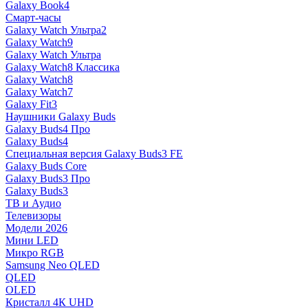
Galaxy Book4
Смарт-часы
Galaxy Watch Ультра2
Galaxy Watch9
Galaxy Watch Ультра
Galaxy Watch8 Классика
Galaxy Watch8
Galaxy Watch7
Galaxy Fit3
Наушники Galaxy Buds
Galaxy Buds4 Про
Galaxy Buds4
Специальная версия Galaxy Buds3 FE
Galaxy Buds Core
Galaxy Buds3 Про
Galaxy Buds3
ТВ и Аудио
Телевизоры
Модели 2026
Мини LED
Микро RGB
Samsung Neo QLED
QLED
OLED
Кристалл 4К UHD