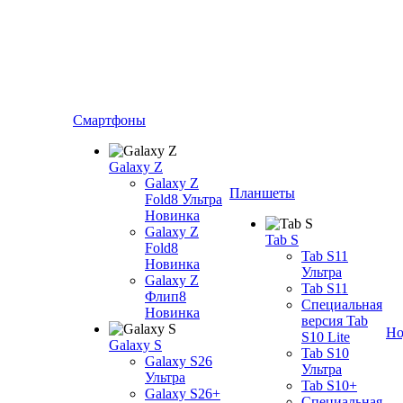
Смартфоны
Galaxy Z
Galaxy Z
Планшеты
Fold8 Ультра
Новинка
Galaxy Z
Tab S
Fold8
Tab S11
Новинка
Ультра
Galaxy Z
Tab S11
Флип8
Специальная
Новинка
версия Tab
Но
S10 Lite
Galaxy S
Tab S10
Galaxy S26
Ультра
Ультра
Tab S10+
Galaxy S26+
Специальная