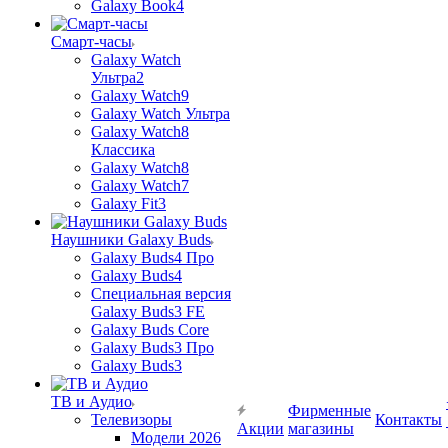
Galaxy Book4
Смарт-часы
Galaxy Watch
Ультра2
Galaxy Watch9
Galaxy Watch Ультра
Galaxy Watch8
Классика
Galaxy Watch8
Galaxy Watch7
Galaxy Fit3
Наушники Galaxy Buds
Galaxy Buds4 Про
Galaxy Buds4
Специальная версия
Galaxy Buds3 FE
Galaxy Buds Core
Galaxy Buds3 Про
Galaxy Buds3
ТВ и Аудио
Фирменные
Телевизоры
Контакты
Акции
магазины
Модели 2026