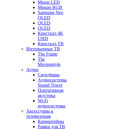
Мини LED
Микро RGB
Samsung Neo
QLED
QLED
OLED
Кристалл 4К
UHD
Кристалл ТВ
Интерьерные ТВ
The Frame
The
Movingstyle
Аудио
Саундбары
Аудиосистемы
Sound Tower
Портативная
акустика
Wi-Fi
аудиосистемы
Аксессуары к
телевизорам
Кронштейны
Рамки для ТВ