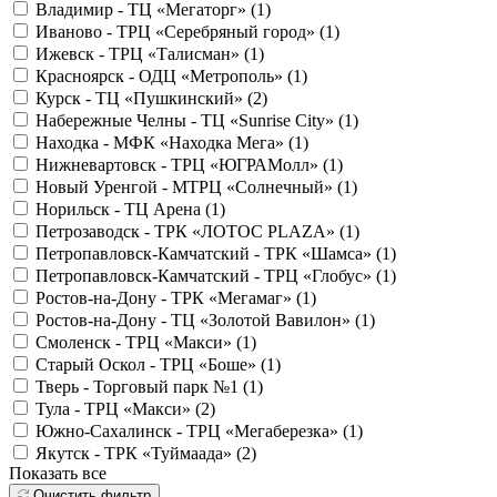
Владимир - ТЦ «Мегаторг» (
1
)
Иваново - ТРЦ «Серебряный город» (
1
)
Ижевск - ТРЦ «Талисман» (
1
)
Красноярск - ОДЦ «Метрополь» (
1
)
Курск - ТЦ «Пушкинский» (
2
)
Набережные Челны - ТЦ «Sunrise City» (
1
)
Находка - МФК «Находка Мега» (
1
)
Нижневартовск - ТРЦ «ЮГРАМолл» (
1
)
Новый Уренгой - МТРЦ «Солнечный» (
1
)
Норильск - ТЦ Арена (
1
)
Петрозаводск - ТРК «ЛОТОС PLAZA» (
1
)
Петропавловск-Камчатский - ТРК «Шамса» (
1
)
Петропавловск-Камчатский - ТРЦ «Глобус» (
1
)
Ростов-на-Дону - ТРК «Мегамаг» (
1
)
Ростов-на-Дону - ТЦ «Золотой Вавилон» (
1
)
Смоленск - ТРЦ «Макси» (
1
)
Старый Оскол - ТРЦ «Боше» (
1
)
Тверь - Торговый парк №1 (
1
)
Тула - ТРЦ «Макси» (
2
)
Южно-Сахалинск - ТРЦ «Мегаберезка» (
1
)
Якутск - ТРК «Туймаада» (
2
)
Показать все
Очистить фильтр