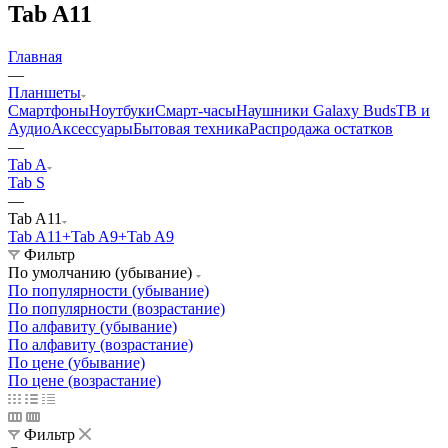
Tab A11
Главная
—
Планшеты
Смартфоны
Ноутбуки
Смарт-часы
Наушники Galaxy Buds
ТВ и
Аудио
Аксессуары
Бытовая техника
Распродажа остатков
—
Tab A
Tab S
—
Tab A11
Tab A11+
Tab A9+
Tab A9
Фильтр
По умолчанию (убывание)
По популярности (убывание)
По популярности (возрастание)
По алфавиту (убывание)
По алфавиту (возрастание)
По цене (убывание)
По цене (возрастание)
Фильтр