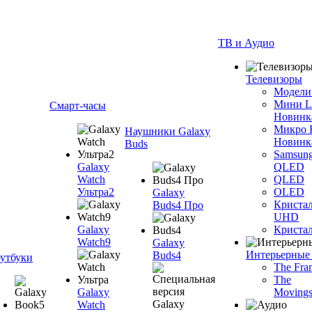
ТВ и Аудио
Телевизоры
Модели
Мини 
Смарт-часы
Новинк
Микро
Наушники Galaxy
Новинк
Buds
Samsun
Galaxy
QLED
Watch
QLED
Ультра2
OLED
Galaxy
Криста
Buds4 Про
UHD
Galaxy
Криста
Watch9
Galaxy
Интерьерные
Buds4
утбуки
The Fra
The
Galaxy
Movings
Watch