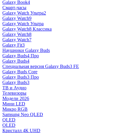
Galaxy Book4
Смарт-часы
Galaxy Watch Ультра2
Galaxy Watch9
Galaxy Watch Ультра
Galaxy Watch8 Классика
Galaxy Watch8
Galaxy Watch7
Galaxy Fit3
Наушники Galaxy Buds
Galaxy Buds4 Про
Galaxy Buds4
Специальная версия Galaxy Buds3 FE
Galaxy Buds Core
Galaxy Buds3 Про
Galaxy Buds3
ТВ и Аудио
Телевизоры
Модели 2026
Мини LED
Микро RGB
Samsung Neo QLED
QLED
OLED
Кристалл 4К UHD