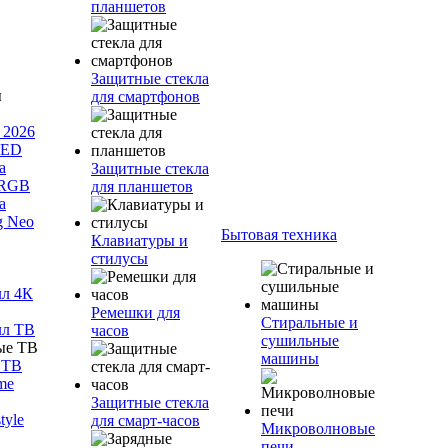
планшетов
Защитные стекла
для смартфонов
 2026
LED
а
Защитные стекла
 RGB
для планшетов
а
g Neo
Бытовая техника
Клавиатуры и
стилусы
лл 4К
Ремешки для
Стиральные и
лл ТВ
часов
сушильные
машины
 ТВ
me
Защитные стекла
tyle
для смарт-часов
Микроволновые
печи