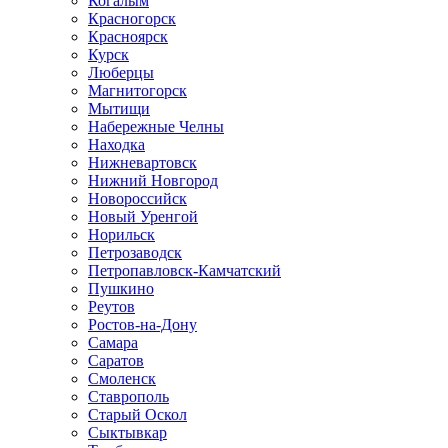
Когалым
Красногорск
Красноярск
Курск
Люберцы
Магнитогорск
Мытищи
Набережные Челны
Находка
Нижневартовск
Нижний Новгород
Новороссийск
Новый Уренгой
Норильск
Петрозаводск
Петропавловск-Камчатский
Пушкино
Реутов
Ростов-на-Дону
Самара
Саратов
Смоленск
Ставрополь
Старый Оскол
Сыктывкар