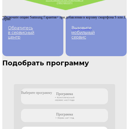
программу
*Включите опцию Samsung Гарантия+ при добавлении в корзину смартфона S или Z
серии
Обратитесь
Вызовите
в сервисный
мобильный
центр
сервис
Подобрать программу
Выберите программу
Программа
+ Комплексный
сервис на 2 года
Программа
+ Экран на 1 год