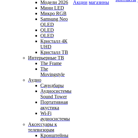
Модели 2026
Акции
магазины
Мини LED
Микро RGB
Samsung Neo
QLED
QLED
OLED
Кристалл 4К
UHD
Кристалл ТВ
Интерьерные ТВ
The Frame
The
Movingstyle
Аудио
Саундбары
Аудиосистемы
Sound Tower
Портативная
акустика
Wi-Fi
аудиосистемы
Аксессуары к
телевизорам
Кронштейны