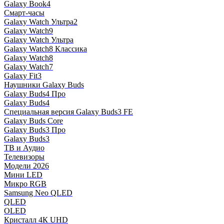
Galaxy Book4
Смарт-часы
Galaxy Watch Ультра2
Galaxy Watch9
Galaxy Watch Ультра
Galaxy Watch8 Классика
Galaxy Watch8
Galaxy Watch7
Galaxy Fit3
Наушники Galaxy Buds
Galaxy Buds4 Про
Galaxy Buds4
Специальная версия Galaxy Buds3 FE
Galaxy Buds Core
Galaxy Buds3 Про
Galaxy Buds3
ТВ и Аудио
Телевизоры
Модели 2026
Мини LED
Микро RGB
Samsung Neo QLED
QLED
OLED
Кристалл 4К UHD