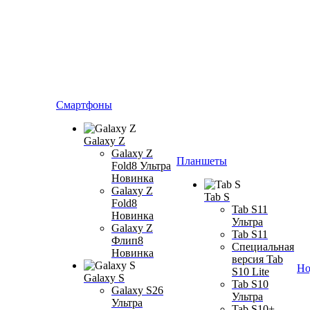
Смартфоны
Galaxy Z
Galaxy Z
Планшеты
Fold8 Ультра
Новинка
Galaxy Z
Tab S
Fold8
Tab S11
Новинка
Ультра
Galaxy Z
Tab S11
Флип8
Специальная
Новинка
версия Tab
Но
S10 Lite
Galaxy S
Tab S10
Galaxy S26
Ультра
Ультра
Tab S10+