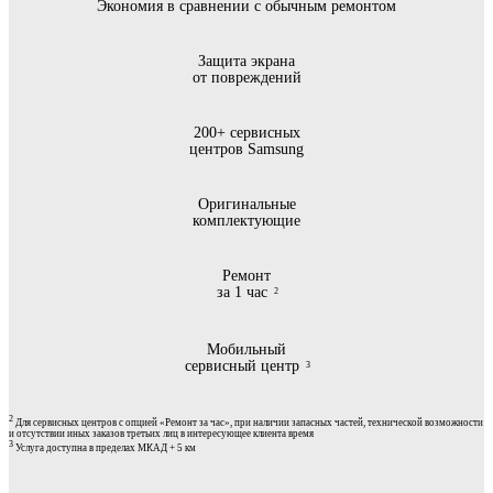
Экономия в сравнении с обычным ремонтом
Защита экрана
от повреждений
200+ сервисных
центров Samsung
Оригинальные
комплектующие
Ремонт
за 1 чаc
2
Мобильный
сервисный центp
3
2
Для сервисных центров с опцией «Ремонт за час», при наличии запасных частей, технической возможности
и отсутствии иных заказов третьих лиц в интересующее клиента время
3
Услуга доступна в пределах МКАД + 5 км