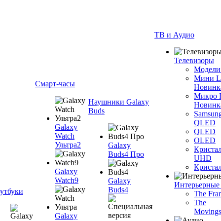
ТВ и Аудио
Телевизоры
Модели
Мини 
Смарт-часы
Новинк
Микро
Наушники Galaxy
Новинк
Buds
Samsun
QLED
Galaxy
QLED
Watch
OLED
Ультра2
Galaxy
Криста
Buds4 Про
UHD
Криста
Galaxy
Watch9
Galaxy
Интерьерные
Buds4
утбуки
The Fra
The
Movings
Galaxy