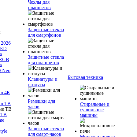
Чехлы для
планшетов
Защитные стекла
для смартфонов
 2026
LED
а
Защитные стекла
 RGB
для планшетов
а
g Neo
Бытовая техника
Клавиатуры и
стилусы
лл 4К
Ремешки для
лл ТВ
Стиральные и
часов
сушильные
 ТВ
машины
me
Защитные стекла
tyle
для смарт-часов
Микроволновые