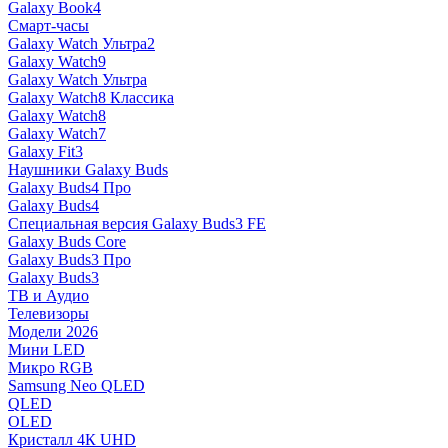
Galaxy Book4
Смарт-часы
Galaxy Watch Ультра2
Galaxy Watch9
Galaxy Watch Ультра
Galaxy Watch8 Классика
Galaxy Watch8
Galaxy Watch7
Galaxy Fit3
Наушники Galaxy Buds
Galaxy Buds4 Про
Galaxy Buds4
Специальная версия Galaxy Buds3 FE
Galaxy Buds Core
Galaxy Buds3 Про
Galaxy Buds3
ТВ и Аудио
Телевизоры
Модели 2026
Мини LED
Микро RGB
Samsung Neo QLED
QLED
OLED
Кристалл 4К UHD