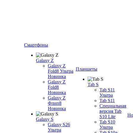
Смартфоны
Galaxy Z
Galaxy Z
Планшеты
Fold8 Ультра
Новинка
Galaxy Z
Tab S
Fold8
Tab S11
Новинка
Ультра
Galaxy Z
Tab S11
Флип8
Специальная
Новинка
версия Tab
Но
S10 Lite
Galaxy S
Tab S10
Galaxy S26
Ультра
Ультра
Tab S10+