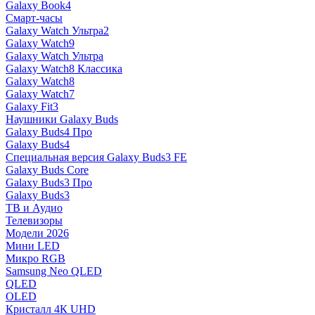
Galaxy Book4
Смарт-часы
Galaxy Watch Ультра2
Galaxy Watch9
Galaxy Watch Ультра
Galaxy Watch8 Классика
Galaxy Watch8
Galaxy Watch7
Galaxy Fit3
Наушники Galaxy Buds
Galaxy Buds4 Про
Galaxy Buds4
Специальная версия Galaxy Buds3 FE
Galaxy Buds Core
Galaxy Buds3 Про
Galaxy Buds3
ТВ и Аудио
Телевизоры
Модели 2026
Мини LED
Микро RGB
Samsung Neo QLED
QLED
OLED
Кристалл 4К UHD