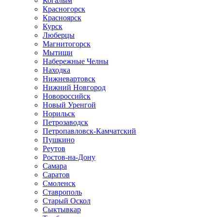
Когалым
Красногорск
Красноярск
Курск
Люберцы
Магнитогорск
Мытищи
Набережные Челны
Находка
Нижневартовск
Нижний Новгород
Новороссийск
Новый Уренгой
Норильск
Петрозаводск
Петропавловск-Камчатский
Пушкино
Реутов
Ростов-на-Дону
Самара
Саратов
Смоленск
Ставрополь
Старый Оскол
Сыктывкар