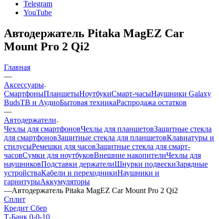
Telegram
YouTube
Автодержатель Pitaka MagEZ Car
Mount Pro 2 Qi2
Главная
—
Аксессуары
Смартфоны
Планшеты
Ноутбуки
Смарт-часы
Наушники Galaxy
Buds
ТВ и Аудио
Бытовая техника
Распродажа остатков
—
Автодержатели
Чехлы для смартфонов
Чехлы для планшетов
Защитные стекла
для смартфонов
Защитные стекла для планшетов
Клавиатуры и
стилусы
Ремешки для часов
Защитные стекла для смарт-
часов
Сумки для ноутбуков
Внешние накопители
Чехлы для
наушников
Подставки держатели
Шнурки подвески
Зарядные
устройства
Кабели и переходники
Наушники и
гарнитуры
Аккумуляторы
—
Автодержатель Pitaka MagEZ Car Mount Pro 2 Qi2
Сплит
Кредит Сбер
Т-Банк 0-0-10