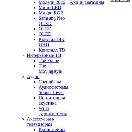
Модели 2026
Акции
магазины
Мини LED
Микро RGB
Samsung Neo
QLED
QLED
OLED
Кристалл 4К
UHD
Кристалл ТВ
Интерьерные ТВ
The Frame
The
Movingstyle
Аудио
Саундбары
Аудиосистемы
Sound Tower
Портативная
акустика
Wi-Fi
аудиосистемы
Аксессуары к
телевизорам
Кронштейны