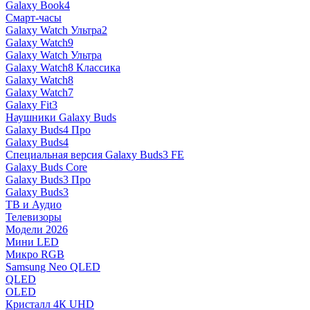
Galaxy Book4
Смарт-часы
Galaxy Watch Ультра2
Galaxy Watch9
Galaxy Watch Ультра
Galaxy Watch8 Классика
Galaxy Watch8
Galaxy Watch7
Galaxy Fit3
Наушники Galaxy Buds
Galaxy Buds4 Про
Galaxy Buds4
Специальная версия Galaxy Buds3 FE
Galaxy Buds Core
Galaxy Buds3 Про
Galaxy Buds3
ТВ и Аудио
Телевизоры
Модели 2026
Мини LED
Микро RGB
Samsung Neo QLED
QLED
OLED
Кристалл 4К UHD