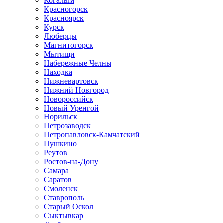
Когалым
Красногорск
Красноярск
Курск
Люберцы
Магнитогорск
Мытищи
Набережные Челны
Находка
Нижневартовск
Нижний Новгород
Новороссийск
Новый Уренгой
Норильск
Петрозаводск
Петропавловск-Камчатский
Пушкино
Реутов
Ростов-на-Дону
Самара
Саратов
Смоленск
Ставрополь
Старый Оскол
Сыктывкар