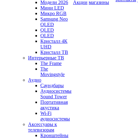
Модели 2026
Акции
магазины
Мини LED
Микро RGB
Samsung Neo
QLED
QLED
OLED
Кристалл 4К
UHD
Кристалл ТВ
Интерьерные ТВ
The Frame
The
Movingstyle
Аудио
Саундбары
Аудиосистемы
Sound Tower
Портативная
акустика
Wi-Fi
аудиосистемы
Аксессуары к
телевизорам
Кронштейны