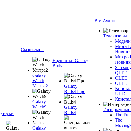
ТВ и Аудио
Телевизоры
Модели
Мини 
Смарт-часы
Новинк
Микро
Наушники Galaxy
Новинк
Buds
Samsun
QLED
Galaxy
QLED
Watch
OLED
Ультра2
Galaxy
Криста
Buds4 Про
UHD
Криста
Galaxy
Watch9
Galaxy
Интерьерные
Buds4
утбуки
The Fra
The
Movings
Galaxy