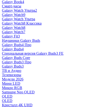
Galaxy Book4
Смарт-часы
Galaxy Watch Ультра2
Galaxy Watch9
Galaxy Watch Ультра
Galaxy Watch8 Классика
Galaxy Watch8
Galaxy Watch7
Galaxy Fit3
Наушники Galaxy Buds
Galaxy Buds4 Про
Galaxy Buds4
Специальная версия Galaxy Buds3 FE
Galaxy Buds Core
Galaxy Buds3 Про
Galaxy Buds3
ТВ и Аудио
Телевизоры
Модели 2026
Мини LED
Микро RGB
Samsung Neo QLED
QLED
OLED
Кристалл 4К UHD