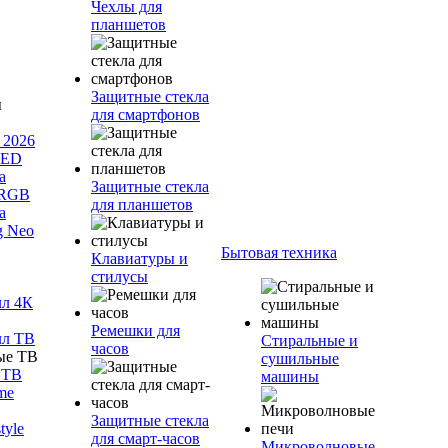
Чехлы для
планшетов
Защитные стекла
для смартфонов
 2026
LED
а
Защитные стекла
 RGB
для планшетов
а
g Neo
Бытовая техника
Клавиатуры и
стилусы
лл 4К
Ремешки для
лл ТВ
Стиральные и
часов
сушильные
 ТВ
машины
me
Защитные стекла
tyle
для смарт-часов
Микроволновые