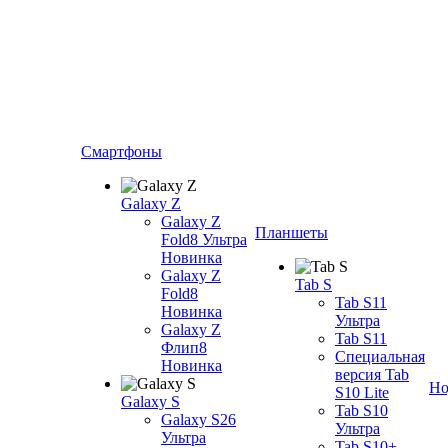
Смартфоны
Galaxy Z
Galaxy Z
Планшеты
Fold8 Ультра
Новинка
Galaxy Z
Tab S
Fold8
Tab S11
Новинка
Ультра
Galaxy Z
Tab S11
Флип8
Специальная
Новинка
версия Tab
Но
S10 Lite
Galaxy S
Tab S10
Galaxy S26
Ультра
Ультра
Tab S10+