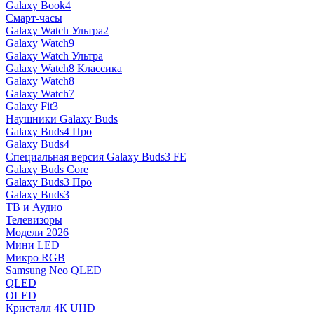
Galaxy Book4
Смарт-часы
Galaxy Watch Ультра2
Galaxy Watch9
Galaxy Watch Ультра
Galaxy Watch8 Классика
Galaxy Watch8
Galaxy Watch7
Galaxy Fit3
Наушники Galaxy Buds
Galaxy Buds4 Про
Galaxy Buds4
Специальная версия Galaxy Buds3 FE
Galaxy Buds Core
Galaxy Buds3 Про
Galaxy Buds3
ТВ и Аудио
Телевизоры
Модели 2026
Мини LED
Микро RGB
Samsung Neo QLED
QLED
OLED
Кристалл 4К UHD