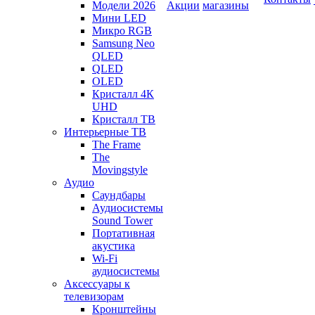
Модели 2026
Акции
магазины
Мини LED
Микро RGB
Samsung Neo
QLED
QLED
OLED
Кристалл 4К
UHD
Кристалл ТВ
Интерьерные ТВ
The Frame
The
Movingstyle
Аудио
Саундбары
Аудиосистемы
Sound Tower
Портативная
акустика
Wi-Fi
аудиосистемы
Аксессуары к
телевизорам
Кронштейны