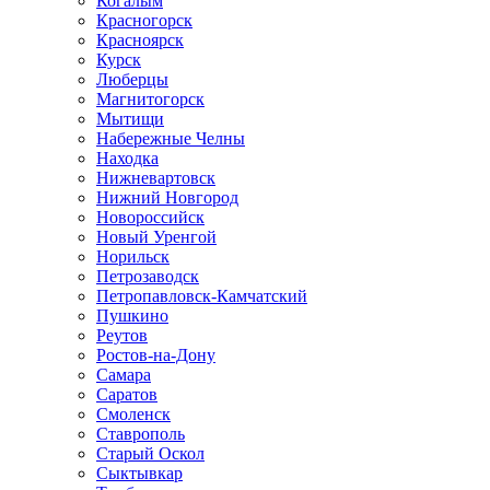
Когалым
Красногорск
Красноярск
Курск
Люберцы
Магнитогорск
Мытищи
Набережные Челны
Находка
Нижневартовск
Нижний Новгород
Новороссийск
Новый Уренгой
Норильск
Петрозаводск
Петропавловск-Камчатский
Пушкино
Реутов
Ростов-на-Дону
Самара
Саратов
Смоленск
Ставрополь
Старый Оскол
Сыктывкар