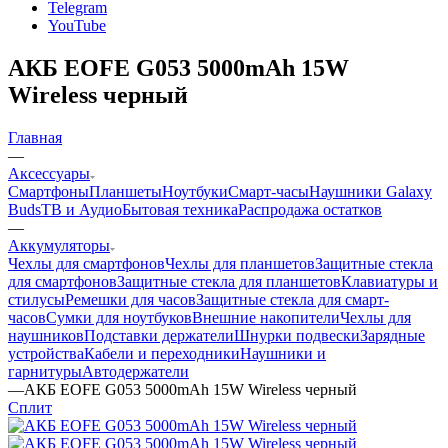
Telegram
YouTube
АКБ EOFE G053 5000mAh 15W
Wireless черный
Главная
—
Аксессуары
Смартфоны
Планшеты
Ноутбуки
Смарт-часы
Наушники Galaxy
Buds
ТВ и Аудио
Бытовая техника
Распродажа остатков
—
Аккумуляторы
Чехлы для смартфонов
Чехлы для планшетов
Защитные стекла
для смартфонов
Защитные стекла для планшетов
Клавиатуры и
стилусы
Ремешки для часов
Защитные стекла для смарт-
часов
Сумки для ноутбуков
Внешние накопители
Чехлы для
наушников
Подставки держатели
Шнурки подвески
Зарядные
устройства
Кабели и переходники
Наушники и
гарнитуры
Автодержатели
—
АКБ EOFE G053 5000mAh 15W Wireless черный
Сплит