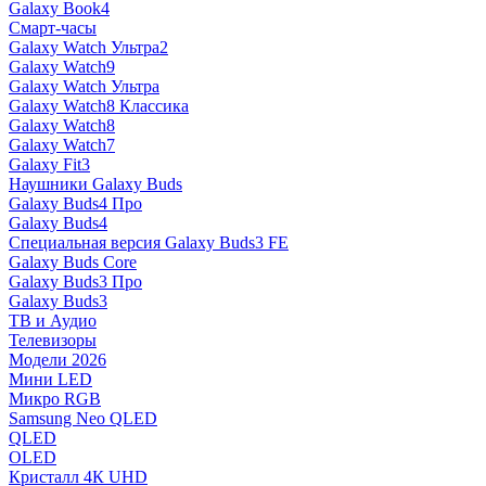
Galaxy Book4
Смарт-часы
Galaxy Watch Ультра2
Galaxy Watch9
Galaxy Watch Ультра
Galaxy Watch8 Классика
Galaxy Watch8
Galaxy Watch7
Galaxy Fit3
Наушники Galaxy Buds
Galaxy Buds4 Про
Galaxy Buds4
Специальная версия Galaxy Buds3 FE
Galaxy Buds Core
Galaxy Buds3 Про
Galaxy Buds3
ТВ и Аудио
Телевизоры
Модели 2026
Мини LED
Микро RGB
Samsung Neo QLED
QLED
OLED
Кристалл 4К UHD