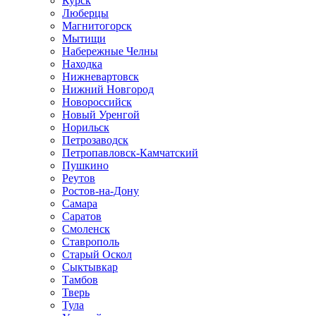
Курск
Люберцы
Магнитогорск
Мытищи
Набережные Челны
Находка
Нижневартовск
Нижний Новгород
Новороссийск
Новый Уренгой
Норильск
Петрозаводск
Петропавловск-Камчатский
Пушкино
Реутов
Ростов-на-Дону
Самара
Саратов
Смоленск
Ставрополь
Старый Оскол
Сыктывкар
Тамбов
Тверь
Тула