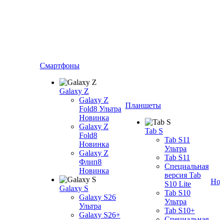
Смартфоны
Galaxy Z
Galaxy Z
Планшеты
Fold8 Ультра
Новинка
Galaxy Z
Tab S
Fold8
Tab S11
Новинка
Ультра
Galaxy Z
Tab S11
Флип8
Специальная
Новинка
версия Tab
Но
S10 Lite
Galaxy S
Tab S10
Galaxy S26
Ультра
Ультра
Tab S10+
Galaxy S26+
Специальная