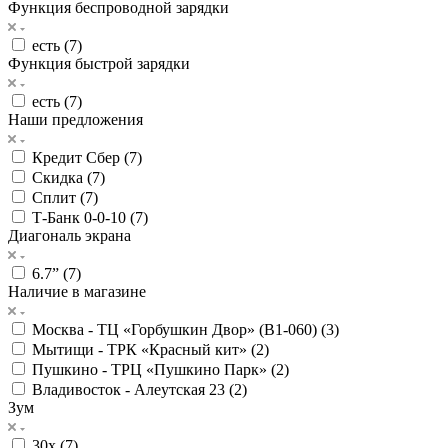
Функция беспроводной зарядки
есть (
7
)
Функция быстрой зарядки
есть (
7
)
Наши предложения
Кредит Сбер (
7
)
Скидка (
7
)
Сплит (
7
)
Т-Банк 0-0-10 (
7
)
Диагональ экрана
6.7” (
7
)
Наличие в магазине
Москва - ТЦ «Горбушкин Двор» (B1-060) (
3
)
Мытищи - ТРК «Красный кит» (
2
)
Пушкино - ТРЦ «Пушкино Парк» (
2
)
Владивосток - Алеутская 23 (
2
)
Зум
30x (
7
)