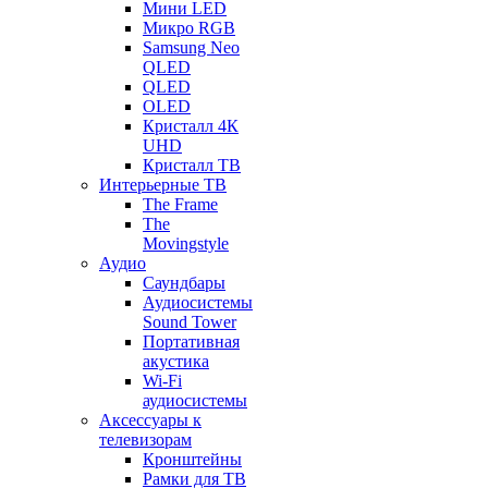
Мини LED
Микро RGB
Samsung Neo
QLED
QLED
OLED
Кристалл 4К
UHD
Кристалл ТВ
Интерьерные ТВ
The Frame
The
Movingstyle
Аудио
Саундбары
Аудиосистемы
Sound Tower
Портативная
акустика
Wi-Fi
аудиосистемы
Аксессуары к
телевизорам
Кронштейны
Рамки для ТВ