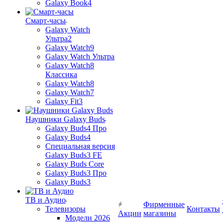
Galaxy Book4
Смарт-часы
Galaxy Watch
Ультра2
Galaxy Watch9
Galaxy Watch Ультра
Galaxy Watch8
Классика
Galaxy Watch8
Galaxy Watch7
Galaxy Fit3
Наушники Galaxy Buds
Galaxy Buds4 Про
Galaxy Buds4
Специальная версия
Galaxy Buds3 FE
Galaxy Buds Core
Galaxy Buds3 Про
Galaxy Buds3
ТВ и Аудио
Фирменные
Телевизоры
Контакты
Акции
магазины
Модели 2026