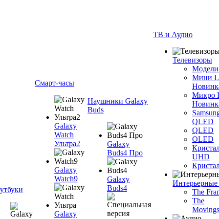
ТВ и Аудио
Телевизоры
Модели
Мини 
Смарт-часы
Новинк
Микро
Наушники Galaxy
Новинк
Buds
Samsun
QLED
Galaxy
QLED
Watch
OLED
Ультра2
Galaxy
Криста
Buds4 Про
UHD
Криста
Galaxy
Watch9
Galaxy
Интерьерные
Buds4
утбуки
The Fra
The
Movings
Galaxy