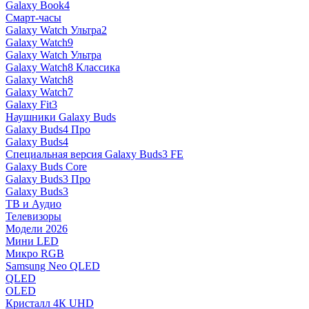
Galaxy Book4
Смарт-часы
Galaxy Watch Ультра2
Galaxy Watch9
Galaxy Watch Ультра
Galaxy Watch8 Классика
Galaxy Watch8
Galaxy Watch7
Galaxy Fit3
Наушники Galaxy Buds
Galaxy Buds4 Про
Galaxy Buds4
Специальная версия Galaxy Buds3 FE
Galaxy Buds Core
Galaxy Buds3 Про
Galaxy Buds3
ТВ и Аудио
Телевизоры
Модели 2026
Мини LED
Микро RGB
Samsung Neo QLED
QLED
OLED
Кристалл 4К UHD