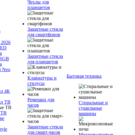
Чехлы для
планшетов
Защитные стекла
для смартфонов
 2026
LED
а
Защитные стекла
 RGB
для планшетов
а
g Neo
Бытовая техника
Клавиатуры и
стилусы
лл 4К
Ремешки для
лл ТВ
Стиральные и
часов
сушильные
 ТВ
машины
me
Защитные стекла
tyle
для смарт-часов
Микроволновые