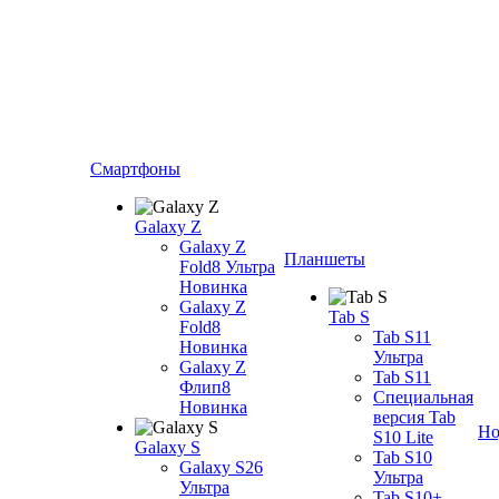
Смартфоны
Galaxy Z
Galaxy Z
Планшеты
Fold8 Ультра
Новинка
Galaxy Z
Tab S
Fold8
Tab S11
Новинка
Ультра
Galaxy Z
Tab S11
Флип8
Специальная
Новинка
версия Tab
Но
S10 Lite
Galaxy S
Tab S10
Galaxy S26
Ультра
Ультра
Tab S10+