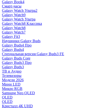
Galaxy Book4
Смарт-часы
Galaxy Watch Ультра2
Galaxy Watch9
Galaxy Watch Ультра
Galaxy Watch8 Классика
Galaxy Watch8
Galaxy Watch7
Galaxy Fit3
Наушники Galaxy Buds
Galaxy Buds4 Про
Galaxy Buds4
Специальная версия Galaxy Buds3 FE
Galaxy Buds Core
Galaxy Buds3 Про
Galaxy Buds3
ТВ и Аудио
Телевизоры
Модели 2026
Мини LED
Микро RGB
Samsung Neo QLED
QLED
OLED
Кристалл 4К UHD