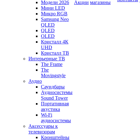
Модели 2026
Акции
магазины
Мини LED
Микро RGB
Samsung Neo
QLED
QLED
OLED
Кристалл 4К
UHD
Кристалл ТВ
Интерьерные ТВ
The Frame
The
Movingstyle
Аудио
Саундбары
Аудиосистемы
Sound Tower
Портативная
акустика
Wi-Fi
аудиосистемы
Аксессуары к
телевизорам
Кронштейны