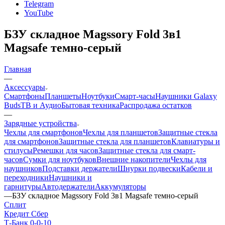
Telegram
YouTube
БЗУ складное Magssory Fold 3в1
Magsafe темно-серый
Главная
—
Аксессуары
Смартфоны
Планшеты
Ноутбуки
Смарт-часы
Наушники Galaxy
Buds
ТВ и Аудио
Бытовая техника
Распродажа остатков
—
Зарядные устройства
Чехлы для смартфонов
Чехлы для планшетов
Защитные стекла
для смартфонов
Защитные стекла для планшетов
Клавиатуры и
стилусы
Ремешки для часов
Защитные стекла для смарт-
часов
Сумки для ноутбуков
Внешние накопители
Чехлы для
наушников
Подставки держатели
Шнурки подвески
Кабели и
переходники
Наушники и
гарнитуры
Автодержатели
Аккумуляторы
—
БЗУ складное Magssory Fold 3в1 Magsafe темно-серый
Сплит
Кредит Сбер
Т-Банк 0-0-10