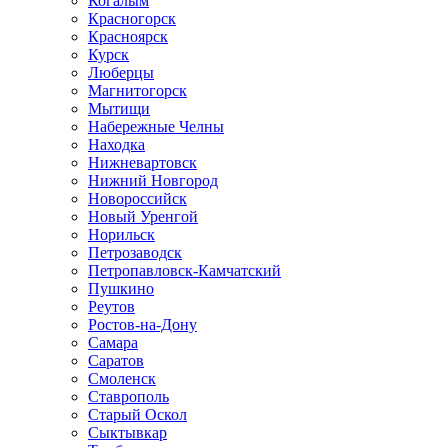
Когалым
Красногорск
Красноярск
Курск
Люберцы
Магнитогорск
Мытищи
Набережные Челны
Находка
Нижневартовск
Нижний Новгород
Новороссийск
Новый Уренгой
Норильск
Петрозаводск
Петропавловск-Камчатский
Пушкино
Реутов
Ростов-на-Дону
Самара
Саратов
Смоленск
Ставрополь
Старый Оскол
Сыктывкар