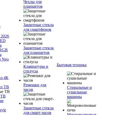
Чехлы для
планшетов
Защитные стекла
для смартфонов
 2026
LED
а
Защитные стекла
 RGB
для планшетов
а
g Neo
Бытовая техника
Клавиатуры и
стилусы
лл 4К
Ремешки для
лл ТВ
Стиральные и
часов
сушильные
 ТВ
машины
me
Защитные стекла
tyle
для смарт-часов
Микроволновые