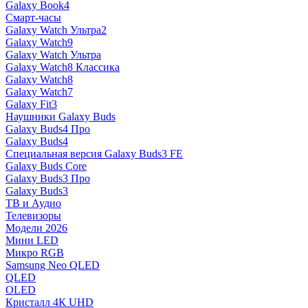
Galaxy Book4
Смарт-часы
Galaxy Watch Ультра2
Galaxy Watch9
Galaxy Watch Ультра
Galaxy Watch8 Классика
Galaxy Watch8
Galaxy Watch7
Galaxy Fit3
Наушники Galaxy Buds
Galaxy Buds4 Про
Galaxy Buds4
Специальная версия Galaxy Buds3 FE
Galaxy Buds Core
Galaxy Buds3 Про
Galaxy Buds3
ТВ и Аудио
Телевизоры
Модели 2026
Мини LED
Микро RGB
Samsung Neo QLED
QLED
OLED
Кристалл 4К UHD