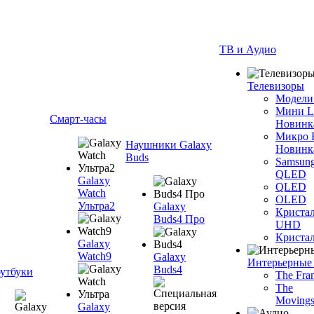
ТВ и Аудио
Телевизоры
Модели
Мини 
Смарт-часы
Новинк
Микро
Наушники Galaxy
Новинк
Buds
Samsun
QLED
Galaxy
QLED
Watch
OLED
Ультра2
Galaxy
Криста
Buds4 Про
UHD
Криста
Galaxy
Watch9
Galaxy
Интерьерные
Buds4
утбуки
The Fra
The
Movings
Galaxy