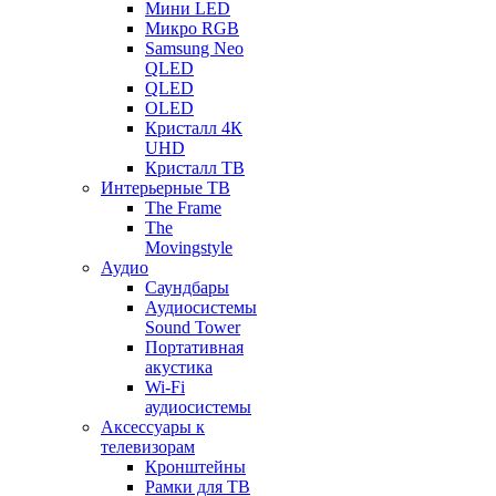
Мини LED
Микро RGB
Samsung Neo
QLED
QLED
OLED
Кристалл 4К
UHD
Кристалл ТВ
Интерьерные ТВ
The Frame
The
Movingstyle
Аудио
Саундбары
Аудиосистемы
Sound Tower
Портативная
акустика
Wi-Fi
аудиосистемы
Аксессуары к
телевизорам
Кронштейны
Рамки для ТВ