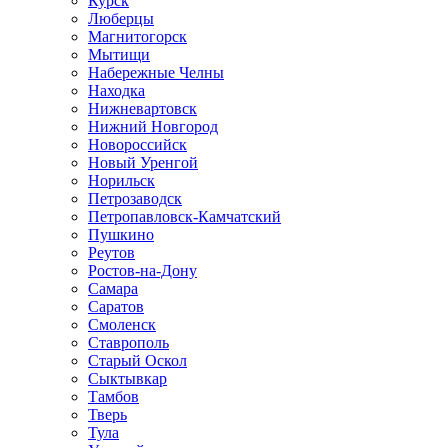
Курск
Люберцы
Магнитогорск
Мытищи
Набережные Челны
Находка
Нижневартовск
Нижний Новгород
Новороссийск
Новый Уренгой
Норильск
Петрозаводск
Петропавловск-Камчатский
Пушкино
Реутов
Ростов-на-Дону
Самара
Саратов
Смоленск
Ставрополь
Старый Оскол
Сыктывкар
Тамбов
Тверь
Тула