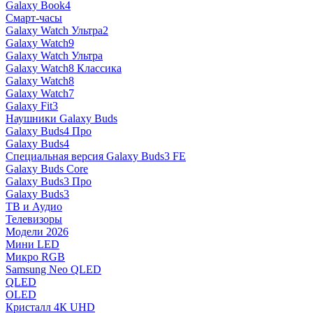
Galaxy Book4
Смарт-часы
Galaxy Watch Ультра2
Galaxy Watch9
Galaxy Watch Ультра
Galaxy Watch8 Классика
Galaxy Watch8
Galaxy Watch7
Galaxy Fit3
Наушники Galaxy Buds
Galaxy Buds4 Про
Galaxy Buds4
Специальная версия Galaxy Buds3 FE
Galaxy Buds Core
Galaxy Buds3 Про
Galaxy Buds3
ТВ и Аудио
Телевизоры
Модели 2026
Мини LED
Микро RGB
Samsung Neo QLED
QLED
OLED
Кристалл 4К UHD