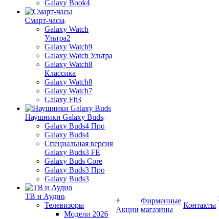
Galaxy Book4
Смарт-часы
Galaxy Watch
Ультра2
Galaxy Watch9
Galaxy Watch Ультра
Galaxy Watch8
Классика
Galaxy Watch8
Galaxy Watch7
Galaxy Fit3
Наушники Galaxy Buds
Galaxy Buds4 Про
Galaxy Buds4
Специальная версия
Galaxy Buds3 FE
Galaxy Buds Core
Galaxy Buds3 Про
Galaxy Buds3
ТВ и Аудио
Фирменные
Телевизоры
Контакты
Акции
магазины
Модели 2026