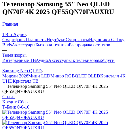
Телевизор Samsung 55" Neo QLED
QN70F 4K 2025 QE55QN70FAUXRU
Главная
—
ТВ и Аудио
Смартфоны
Планшеты
Ноутбуки
Смарт-часы
Наушники Galaxy
Buds
Аксессуары
Бытовая техника
Распродажа остатков
—
Телевизоры
Интерьерные ТВ
Аудио
Аксессуары к телевизорам
Услуги
—
Samsung Neo QLED
Модели 2026
Мини LED
Микро RGB
QLED
OLED
Кристалл 4К
UHD
Кристалл ТВ
—
Телевизор Samsung 55" Neo QLED QN70F 4K 2025
QE55QN70FAUXRU
Сплит
Кредит Сбер
Т-Банк 0-0-10