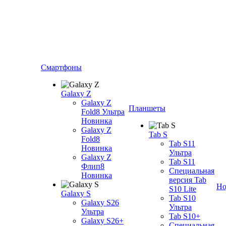
Смартфоны
Galaxy Z
Galaxy Z
Планшеты
Fold8 Ультра
Новинка
Galaxy Z
Tab S
Fold8
Tab S11
Новинка
Ультра
Galaxy Z
Tab S11
Флип8
Специальная
Новинка
версия Tab
Но
S10 Lite
Galaxy S
Tab S10
Galaxy S26
Ультра
Ультра
Tab S10+
Galaxy S26+
Специальная