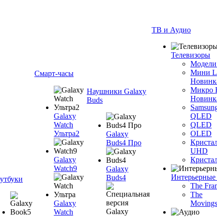
ТВ и Аудио
Телевизоры
Модели
Мини 
Смарт-часы
Новинк
Микро
Наушники Galaxy
Новинк
Buds
Samsun
Galaxy
QLED
Watch
QLED
Ультра2
OLED
Galaxy
Криста
Buds4 Про
UHD
Galaxy
Криста
Watch9
Galaxy
Интерьерные
Buds4
утбуки
The Fra
The
Galaxy
Movings
Watch