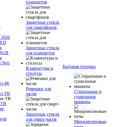
планшетов
Защитные стекла
для смартфонов
 2026
LED
а
Защитные стекла
 RGB
для планшетов
а
g Neo
Бытовая техника
Клавиатуры и
стилусы
лл 4К
Ремешки для
Стиральные и
лл ТВ
часов
сушильные
машины
 ТВ
me
Защитные стекла
tyle
для смарт-часов
Микроволновые
печи