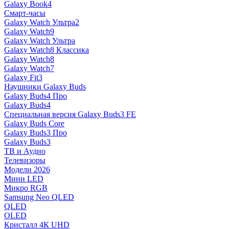
Galaxy Book4
Смарт-часы
Galaxy Watch Ультра2
Galaxy Watch9
Galaxy Watch Ультра
Galaxy Watch8 Классика
Galaxy Watch8
Galaxy Watch7
Galaxy Fit3
Наушники Galaxy Buds
Galaxy Buds4 Про
Galaxy Buds4
Специальная версия Galaxy Buds3 FE
Galaxy Buds Core
Galaxy Buds3 Про
Galaxy Buds3
ТВ и Аудио
Телевизоры
Модели 2026
Мини LED
Микро RGB
Samsung Neo QLED
QLED
OLED
Кристалл 4К UHD