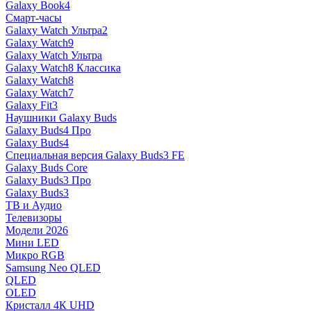
Galaxy Book4
Смарт-часы
Galaxy Watch Ультра2
Galaxy Watch9
Galaxy Watch Ультра
Galaxy Watch8 Классика
Galaxy Watch8
Galaxy Watch7
Galaxy Fit3
Наушники Galaxy Buds
Galaxy Buds4 Про
Galaxy Buds4
Специальная версия Galaxy Buds3 FE
Galaxy Buds Core
Galaxy Buds3 Про
Galaxy Buds3
ТВ и Аудио
Телевизоры
Модели 2026
Мини LED
Микро RGB
Samsung Neo QLED
QLED
OLED
Кристалл 4К UHD