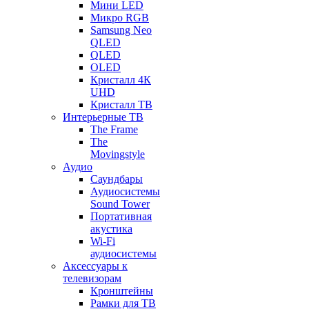
Мини LED
Микро RGB
Samsung Neo
QLED
QLED
OLED
Кристалл 4К
UHD
Кристалл ТВ
Интерьерные ТВ
The Frame
The
Movingstyle
Аудио
Саундбары
Аудиосистемы
Sound Tower
Портативная
акустика
Wi-Fi
аудиосистемы
Аксессуары к
телевизорам
Кронштейны
Рамки для ТВ