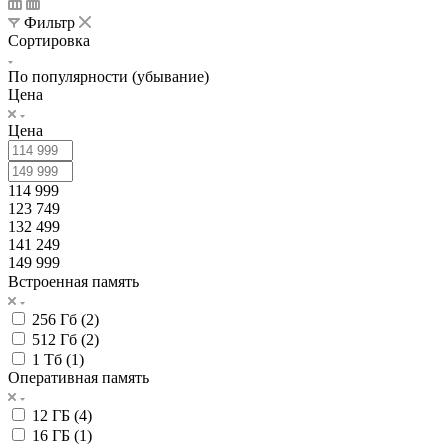
Фильтр
Сортировка
По популярности (убывание)
Цена
Цена
114 999
123 749
132 499
141 249
149 999
Встроенная память
256 Гб (
2
)
512 Гб (
2
)
1 Тб (
1
)
Оперативная память
12 ГБ (
4
)
16 ГБ (
1
)