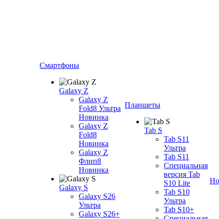
Смартфоны
Galaxy Z
Galaxy Z
Планшеты
Fold8 Ультра
Новинка
Galaxy Z
Tab S
Fold8
Tab S11
Новинка
Ультра
Galaxy Z
Tab S11
Флип8
Специальная
Новинка
версия Tab
Но
S10 Lite
Galaxy S
Tab S10
Galaxy S26
Ультра
Ультра
Tab S10+
Galaxy S26+
Специальная