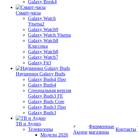
Galaxy Book4
Смарт-часы
Galaxy Watch
Ультра2
Galaxy Watch9
Galaxy Watch Ультра
Galaxy Watch8
Классика
Galaxy Watch8
Galaxy Watch7
Galaxy Fit3
Наушники Galaxy Buds
Galaxy Buds4 Про
Galaxy Buds4
Специальная версия
Galaxy Buds3 FE
Galaxy Buds Core
Galaxy Buds3 Про
Galaxy Buds3
ТВ и Аудио
Фирменные
Телевизоры
Контакты
Акции
магазины
Модели 2026