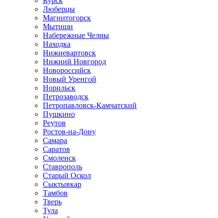
Курск
Люберцы
Магнитогорск
Мытищи
Набережные Челны
Находка
Нижневартовск
Нижний Новгород
Новороссийск
Новый Уренгой
Норильск
Петрозаводск
Петропавловск-Камчатский
Пушкино
Реутов
Ростов-на-Дону
Самара
Саратов
Смоленск
Ставрополь
Старый Оскол
Сыктывкар
Тамбов
Тверь
Тула