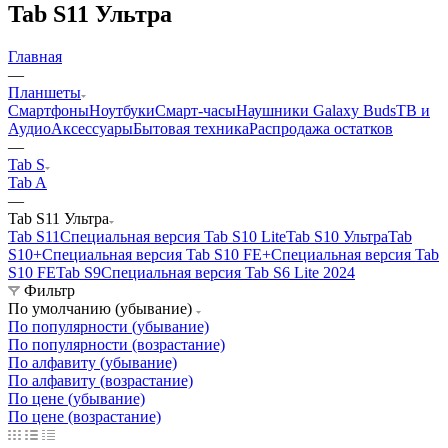
Tab S11 Ультра
Главная
—
Планшеты
Смартфоны
Ноутбуки
Смарт-часы
Наушники Galaxy Buds
ТВ и
Аудио
Аксессуары
Бытовая техника
Распродажа остатков
—
Tab S
Tab A
—
Tab S11 Ультра
Tab S11
Специальная версия Tab S10 Lite
Tab S10 Ультра
Tab
S10+
Специальная версия Tab S10 FE+
Специальная версия Tab
S10 FE
Tab S9
Специальная версия Tab S6 Lite 2024
Фильтр
По умолчанию (убывание)
По популярности (убывание)
По популярности (возрастание)
По алфавиту (убывание)
По алфавиту (возрастание)
По цене (убывание)
По цене (возрастание)