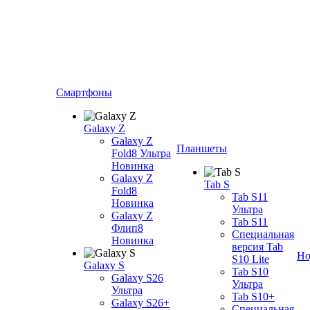
Смартфоны
Galaxy Z
Galaxy Z
Планшеты
Fold8 Ультра
Новинка
Galaxy Z
Tab S
Fold8
Tab S11
Новинка
Ультра
Galaxy Z
Tab S11
Флип8
Специальная
Новинка
версия Tab
Но
S10 Lite
Galaxy S
Tab S10
Galaxy S26
Ультра
Ультра
Tab S10+
Galaxy S26+
Специальная