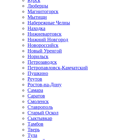
Курск
Люберцы
Магнитогорск
Мытищи
Набережные Челны
Находка
Нижневартовск
Нижний Новгород
Новороссийск
Новый Уренгой
Норильск
Петрозаводск
Петропавловск-Камчатский
Пушкино
Реутов
Ростов-на-Дону
Самара
Саратов
Смоленск
Ставрополь
Старый Оскол
Сыктывкар
Тамбов
Тверь
Тула