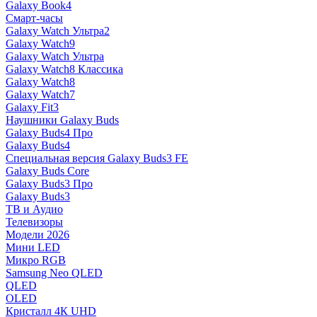
Galaxy Book4
Смарт-часы
Galaxy Watch Ультра2
Galaxy Watch9
Galaxy Watch Ультра
Galaxy Watch8 Классика
Galaxy Watch8
Galaxy Watch7
Galaxy Fit3
Наушники Galaxy Buds
Galaxy Buds4 Про
Galaxy Buds4
Специальная версия Galaxy Buds3 FE
Galaxy Buds Core
Galaxy Buds3 Про
Galaxy Buds3
ТВ и Аудио
Телевизоры
Модели 2026
Мини LED
Микро RGB
Samsung Neo QLED
QLED
OLED
Кристалл 4К UHD