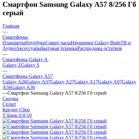
Смартфон Samsung Galaxy A57 8/256 Гб
серый
Главная
—
Смартфоны
Планшеты
Ноутбуки
Смарт-часы
Наушники Galaxy Buds
ТВ и
Аудио
Аксессуары
Бытовая техника
Распродажа остатков
—
Смартфоны Galaxy A
Galaxy Z
Galaxy S
—
Смартфоны Galaxy A57
Galaxy A26
Galaxy A37
Galaxy A27
Galaxy A17
Galaxy A07
Galaxy
A56
Galaxy A36
—
Смартфон Samsung Galaxy A57 8/256 Гб серый
Скидка
Сплит
Кредит Сбер
Т-Банк 0-0-10