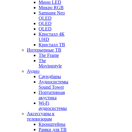
Мини LED
Микро RGB
Samsung Neo
QLED
QLED
OLED
Кристалл 4К
UHD
Кристалл ТВ
Интерьерные ТВ
The Frame
The
Movingstyle
Аудио
Саундбары
Аудиосистемы
Sound Tower
Портативная
акустика
Wi-Fi
аудиосистемы
Аксессуары к
телевизорам
Кронштейны
Рамки для ТВ