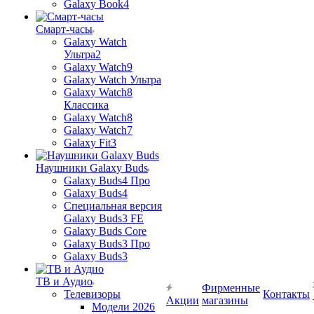
Galaxy Book4
Смарт-часы
Galaxy Watch
Ультра2
Galaxy Watch9
Galaxy Watch Ультра
Galaxy Watch8
Классика
Galaxy Watch8
Galaxy Watch7
Galaxy Fit3
Наушники Galaxy Buds
Galaxy Buds4 Про
Galaxy Buds4
Специальная версия
Galaxy Buds3 FE
Galaxy Buds Core
Galaxy Buds3 Про
Galaxy Buds3
ТВ и Аудио
Фирменные
Телевизоры
Контакты
Акции
магазины
Модели 2026