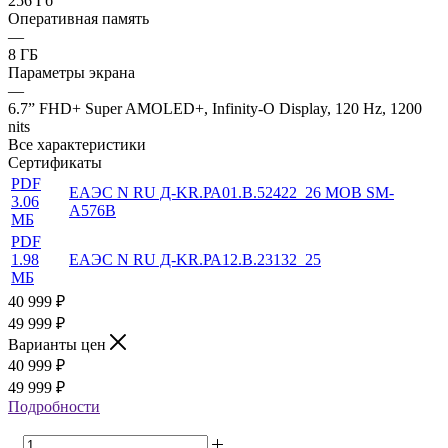
256 Гб
Оперативная память
—
8 ГБ
Параметры экрана
—
6.7” FHD+ Super AMOLED+, Infinity-O Display, 120 Hz, 1200
nits
Все характеристики
Сертификаты
PDF
ЕАЭС N RU Д-KR.РА01.В.52422_26 MOB SM-
3.06
A576B
МБ
PDF
1.98
ЕАЭС N RU Д-KR.РА12.В.23132_25
МБ
40 999
₽
49 999 ₽
Варианты цен
40 999
₽
49 999 ₽
Подробности