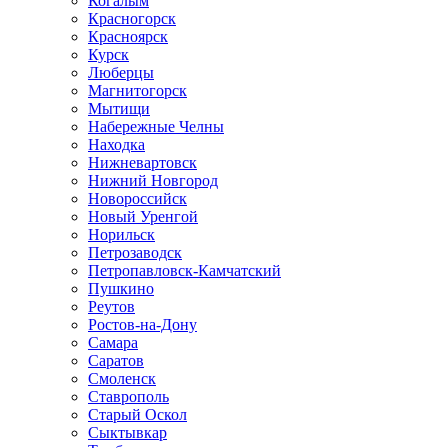
Когалым
Красногорск
Красноярск
Курск
Люберцы
Магнитогорск
Мытищи
Набережные Челны
Находка
Нижневартовск
Нижний Новгород
Новороссийск
Новый Уренгой
Норильск
Петрозаводск
Петропавловск-Камчатский
Пушкино
Реутов
Ростов-на-Дону
Самара
Саратов
Смоленск
Ставрополь
Старый Оскол
Сыктывкар