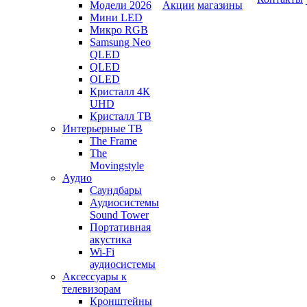
Модели 2026
Акции
магазины
Мини LED
Микро RGB
Samsung Neo
QLED
QLED
OLED
Кристалл 4К
UHD
Кристалл ТВ
Интерьерные ТВ
The Frame
The
Movingstyle
Аудио
Саундбары
Аудиосистемы
Sound Tower
Портативная
акустика
Wi-Fi
аудиосистемы
Аксессуары к
телевизорам
Кронштейны