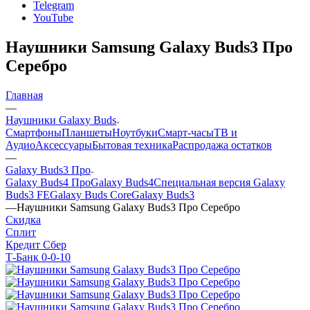
Telegram
YouTube
Наушники Samsung Galaxy Buds3 Про
Серебро
Главная
—
Наушники Galaxy Buds
Смартфоны
Планшеты
Ноутбуки
Смарт-часы
ТВ и
Аудио
Аксессуары
Бытовая техника
Распродажа остатков
—
Galaxy Buds3 Про
Galaxy Buds4 Про
Galaxy Buds4
Специальная версия Galaxy
Buds3 FE
Galaxy Buds Core
Galaxy Buds3
—
Наушники Samsung Galaxy Buds3 Про Серебро
Скидка
Сплит
Кредит Сбер
Т-Банк 0-0-10