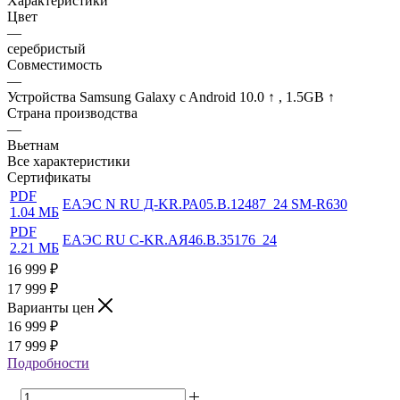
Характеристики
Цвет
—
серебристый
Совместимость
—
Устройства Samsung Galaxy c Android 10.0 ↑ , 1.5GB ↑
Страна производства
—
Вьетнам
Все характеристики
Сертификаты
PDF
ЕАЭС N RU Д-KR.РА05.В.12487_24 SM-R630
1.04 МБ
PDF
ЕАЭС RU С-KR.АЯ46.В.35176_24
2.21 МБ
16 999
₽
17 999 ₽
Варианты цен
16 999
₽
17 999 ₽
Подробности