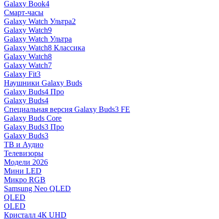
Galaxy Book4
Смарт-часы
Galaxy Watch Ультра2
Galaxy Watch9
Galaxy Watch Ультра
Galaxy Watch8 Классика
Galaxy Watch8
Galaxy Watch7
Galaxy Fit3
Наушники Galaxy Buds
Galaxy Buds4 Про
Galaxy Buds4
Специальная версия Galaxy Buds3 FE
Galaxy Buds Core
Galaxy Buds3 Про
Galaxy Buds3
ТВ и Аудио
Телевизоры
Модели 2026
Мини LED
Микро RGB
Samsung Neo QLED
QLED
OLED
Кристалл 4К UHD