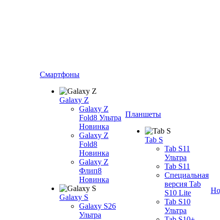
Смартфоны
Galaxy Z
Galaxy Z
Планшеты
Fold8 Ультра
Новинка
Galaxy Z
Tab S
Fold8
Tab S11
Новинка
Ультра
Galaxy Z
Tab S11
Флип8
Специальная
Новинка
версия Tab
Но
S10 Lite
Galaxy S
Tab S10
Galaxy S26
Ультра
Ультра
Tab S10+