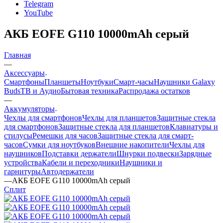
Telegram
YouTube
АКБ EOFE G110 10000mAh серый
Главная
—
Аксессуары
Смартфоны
Планшеты
Ноутбуки
Смарт-часы
Наушники Galaxy
Buds
ТВ и Аудио
Бытовая техника
Распродажа остатков
—
Аккумуляторы
Чехлы для смартфонов
Чехлы для планшетов
Защитные стекла
для смартфонов
Защитные стекла для планшетов
Клавиатуры и
стилусы
Ремешки для часов
Защитные стекла для смарт-
часов
Сумки для ноутбуков
Внешние накопители
Чехлы для
наушников
Подставки держатели
Шнурки подвески
Зарядные
устройства
Кабели и переходники
Наушники и
гарнитуры
Автодержатели
—
АКБ EOFE G110 10000mAh серый
Сплит