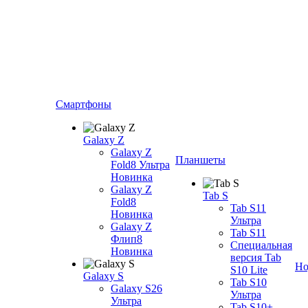
Смартфоны
Galaxy Z
Galaxy Z
Планшеты
Fold8 Ультра
Новинка
Galaxy Z
Tab S
Fold8
Tab S11
Новинка
Ультра
Galaxy Z
Tab S11
Флип8
Специальная
Новинка
версия Tab
Но
S10 Lite
Galaxy S
Tab S10
Galaxy S26
Ультра
Ультра
Tab S10+