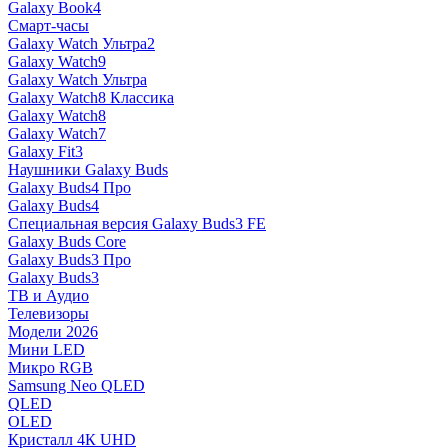
Galaxy Book4
Смарт-часы
Galaxy Watch Ультра2
Galaxy Watch9
Galaxy Watch Ультра
Galaxy Watch8 Классика
Galaxy Watch8
Galaxy Watch7
Galaxy Fit3
Наушники Galaxy Buds
Galaxy Buds4 Про
Galaxy Buds4
Специальная версия Galaxy Buds3 FE
Galaxy Buds Core
Galaxy Buds3 Про
Galaxy Buds3
ТВ и Аудио
Телевизоры
Модели 2026
Мини LED
Микро RGB
Samsung Neo QLED
QLED
OLED
Кристалл 4К UHD