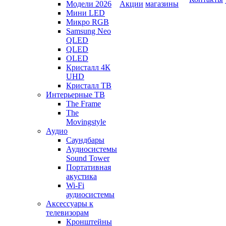
Модели 2026
Акции
магазины
Мини LED
Микро RGB
Samsung Neo
QLED
QLED
OLED
Кристалл 4К
UHD
Кристалл ТВ
Интерьерные ТВ
The Frame
The
Movingstyle
Аудио
Саундбары
Аудиосистемы
Sound Tower
Портативная
акустика
Wi-Fi
аудиосистемы
Аксессуары к
телевизорам
Кронштейны