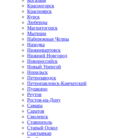
Когалым
Красногорск
Красноярск
Курск
Люберцы
Магнитогорск
Мытищи
Набережные Челны
Находка
Нижневартовск
Нижний Новгород
Новороссийск
Новый Уренгой
Норильск
Петрозаводск
Петропавловск-Камчатский
Пушкино
Реутов
Ростов-на-Дону
Самара
Саратов
Смоленск
Ставрополь
Старый Оскол
Сыктывкар