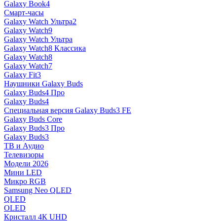
Galaxy Book4
Смарт-часы
Galaxy Watch Ультра2
Galaxy Watch9
Galaxy Watch Ультра
Galaxy Watch8 Классика
Galaxy Watch8
Galaxy Watch7
Galaxy Fit3
Наушники Galaxy Buds
Galaxy Buds4 Про
Galaxy Buds4
Специальная версия Galaxy Buds3 FE
Galaxy Buds Core
Galaxy Buds3 Про
Galaxy Buds3
ТВ и Аудио
Телевизоры
Модели 2026
Мини LED
Микро RGB
Samsung Neo QLED
QLED
OLED
Кристалл 4К UHD