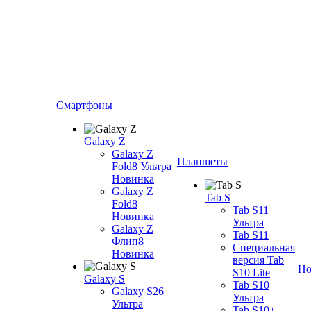
Смартфоны
Galaxy Z
Galaxy Z
Планшеты
Fold8 Ультра
Новинка
Galaxy Z
Tab S
Fold8
Tab S11
Новинка
Ультра
Galaxy Z
Tab S11
Флип8
Специальная
Новинка
версия Tab
Но
S10 Lite
Galaxy S
Tab S10
Galaxy S26
Ультра
Ультра
Tab S10+