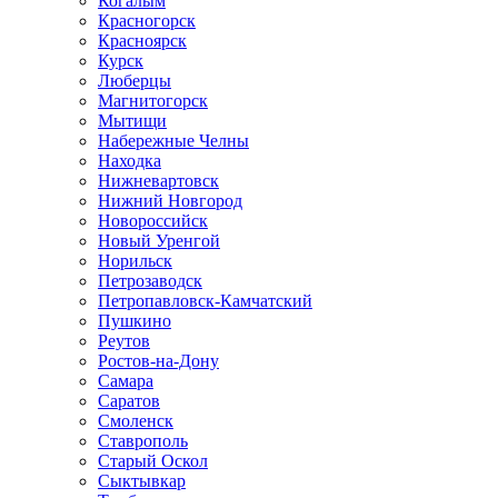
Когалым
Красногорск
Красноярск
Курск
Люберцы
Магнитогорск
Мытищи
Набережные Челны
Находка
Нижневартовск
Нижний Новгород
Новороссийск
Новый Уренгой
Норильск
Петрозаводск
Петропавловск-Камчатский
Пушкино
Реутов
Ростов-на-Дону
Самара
Саратов
Смоленск
Ставрополь
Старый Оскол
Сыктывкар