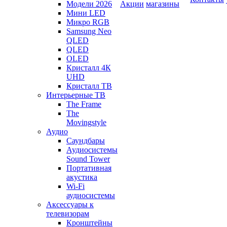
Модели 2026
Акции
магазины
Мини LED
Микро RGB
Samsung Neo
QLED
QLED
OLED
Кристалл 4К
UHD
Кристалл ТВ
Интерьерные ТВ
The Frame
The
Movingstyle
Аудио
Саундбары
Аудиосистемы
Sound Tower
Портативная
акустика
Wi-Fi
аудиосистемы
Аксессуары к
телевизорам
Кронштейны